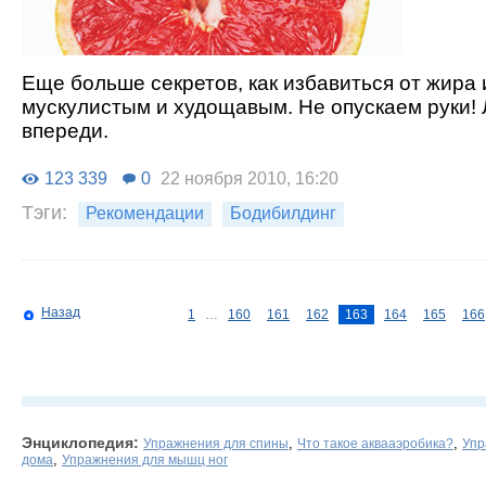
Еще больше секретов, как избавиться от жира 
мускулистым и худощавым. Не опускаем руки!
впереди.
123 339
0
22 ноября 2010, 16:20
Тэги:
Рекомендации
Бодибилдинг
Назад
1
…
160
161
162
163
164
165
166
Энциклопедия:
,
,
Упражнения для спины
Что такое аквааэробика?
Упр
,
дома
Упражнения для мышц ног