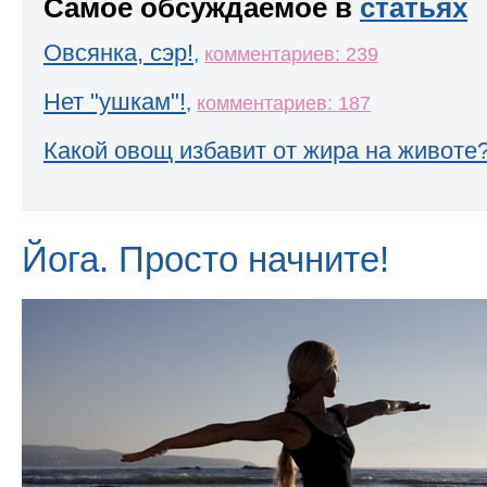
Самое обсуждаемое в
статьях
Овсянка, сэр!
,
комментариев: 239
Нет "ушкам"!
,
комментариев: 187
Какой овощ избавит от жира на животе
Йога. Просто начните!