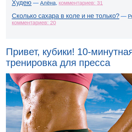
Худею
—
,
Алёна
комментариев: 31
Сколько сахара в коле и не только?
—
Р
комментариев: 20
Привет, кубики! 10-минутна
тренировка для пресса