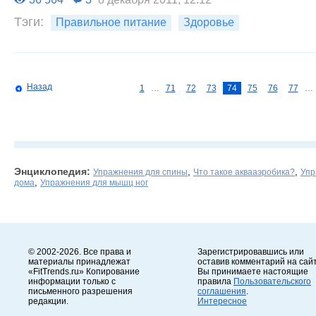
Тэги:
Правильное питание
Здоровье
Назад
1
…
71
72
73
74
75
76
77
…
Энциклопедия:
,
,
Упражнения для спины
Что такое аквааэробика?
Упр
,
дома
Упражнения для мышц ног
© 2002-2026. Все права и
Зарегистрировавшись или
материалы принадлежат
оставив комментарий на сайт
«FitTrends.ru» Копирование
Вы принимаете настоящие
информации только с
правила
Пользовательского
письменного разрешения
соглашения
.
редакции.
Интересное