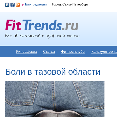
Блог редакции
Город
: Санкт-Петербург
Киноафиша
Статьи
Фитнес-клубы
Калькулятор к
Боли в тазовой области