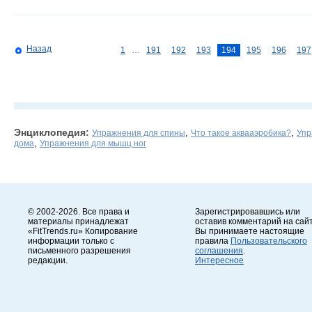
Назад
1
…
191
192
193
194
195
196
197
Энциклопедия:
,
,
Упражнения для спины
Что такое аквааэробика?
Упр
,
дома
Упражнения для мышц ног
© 2002-2026. Все права и
Зарегистрировавшись или
материалы принадлежат
оставив комментарий на сайт
«FitTrends.ru» Копирование
Вы принимаете настоящие
информации только с
правила
Пользовательского
письменного разрешения
соглашения
.
редакции.
Интересное