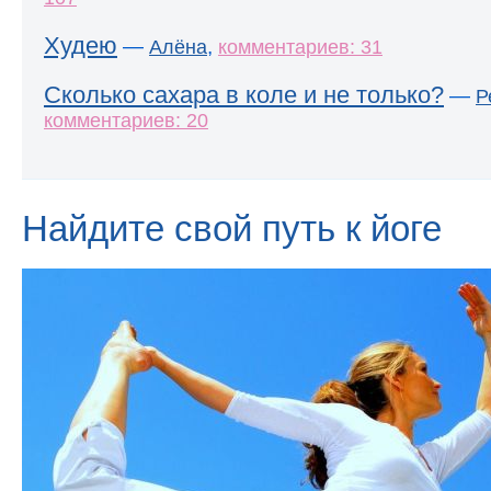
Худею
—
,
Алёна
комментариев: 31
Сколько сахара в коле и не только?
—
Р
комментариев: 20
Найдите свой путь к йоге