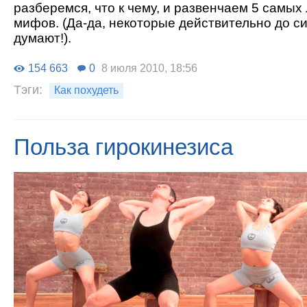
разберемся, что к чему, и развенчаем 5 самы
мифов. (Да-да, некоторые действительно до си
думают!).
154 663
0
8 июля 2010, 18:56
Тэги:
Как похудеть
Польза гирокинезиса