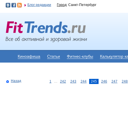
Блог редакции
Город
: Санкт-Петербург
Киноафиша
Статьи
Фитнес-клубы
Калькулятор к
Назад
1
…
242
243
244
245
246
247
248