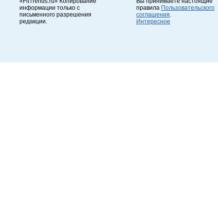
«FitTrends.ru» Копирование
Вы принимаете настоящие
информации только с
правила
Пользовательского
письменного разрешения
соглашения
.
редакции.
Интересное