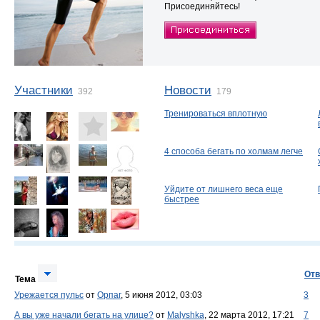
Присоединяйтесь!
Участники
Новости
392
179
Тренироваться вплотную
4 способа бегать по холмам легче
Уйдите от лишнего веса еще
быстрее
Отв
Тема
Урежается пульс
от
Орпаг
, 5 июня 2012, 03:03
3
А вы уже начали бегать на улице?
от
Malyshka
, 22 марта 2012, 17:21
7