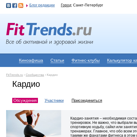
Блог редакции
Город
: Санкт-Петербург
Киноафиша
Статьи
Фитнес-клубы
Калькулятор к
FitTrends.ru
›
Сообщества
›
Кардио
Кардио
Обсуждения
Участники
Присоединиться
Кардио-занятия – необходимая сос
тренировок. Не важно, что выбрали вы
спортивную ходьбу, сайкл или заняти
тренажерах. Главное, что обо всем э
такими же фанатами фитнеса в этом 