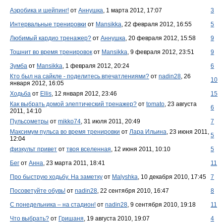
Аэробика и шейпинг!
от
Аннушка
, 1 марта 2012, 17:07
3
Интервальные тренировки
от
Mansikka
, 22 февраля 2012, 16:55
5
Любимый кардио тренажер?
от
Аннушка
, 20 февраля 2012, 15:58
9
Тошнит во время тренировок
от
Mansikka
, 9 февраля 2012, 23:51
9
Зумба
от
Mansikka
, 1 февраля 2012, 20:24
6
Кто был на сайкле - поделитесь впечатлениями?
от
nadin28
, 26
10
января 2012, 16:05
Ходьба
от
Ellis
, 12 января 2012, 23:46
15
Как выбрать домой элептический тренажер?
от
tomato
, 23 августа
6
2011, 14:10
Пульсометры
от
mikko74
, 31 июля 2011, 20:49
7
Максимум пульса во время тренировки
от
Лара Ильина
, 23 июня 2011,
5
12:04
физкульт привет
от
твоя вселенная
, 12 июня 2011, 10:10
5
Бег
от
Анна
, 23 марта 2011, 18:41
11
Про быструю ходьбу. На заметку
от
Malyshka
, 10 декабря 2010, 17:45
7
Посоветуйте обувь!
от
nadin28
, 22 сентября 2010, 16:47
8
С понедельника – на стадион!
от
nadin28
, 9 сентября 2010, 19:18
11
Что выбрать?
от
Гришаня
, 19 августа 2010, 19:07
4