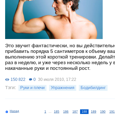
Это звучит фантастически, но вы действитель
прибавить порядка 5 сантиметров к объему ва
выполнению этой короткой тренировки. Делайт
раз в неделю, и уже через несколько недель у 
накачанные руки и постоянный рост.
150 822
0
30 июля 2010, 17:22
Тэги:
Руки и плечи
Упражнения
Бодибилдинг
Назад
1
…
185
186
187
188
189
190
191