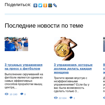
Поделиться:
Последние новости по теме
3 трудных упражнения
3 упражнения, которые
8
на пресс с фитболом
должна делать каждая
женщина
Выполнение скручиваний на
фитболе является одним из
Тратите время впустую с
Д
самых эффективных
неэффективными
к
способов проработки мышц
упражнениями? Если бы у
у
центра,...
вас была возможность
с
сделать только 3...
п
10 193
0
22 024
1