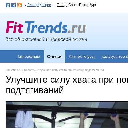
Блог редакции
Город
: Санкт-Петербург
Киноафиша
Фитнес-клубы
Калькулятор 
Статьи
FitTrends.ru
›
Новости
›
Улучшите силу хвата при помощи подтягиваний
Улучшите силу хвата при п
подтягиваний