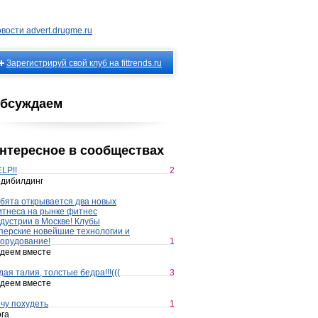
вости advert.drugme.ru
Зарегистрируй свой клуб на fittrends.ru
бсуждаем
нтересное в сообществах
LP!!
2
дибилдинг
бята открывается два новых
тнеса на рынке фитнес
дустрии в Москве! Клубы
перские новейшие технологии и
орудование!
1
деем вместе
дая талия, толстые бедра!!!(((
3
деем вместе
чу похудеть
1
га