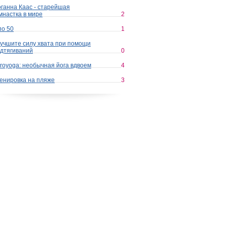
ганна Каас - старейшая
мнастка в мире
2
по 50
1
учшите силу хвата при помощи
дтягиваний
0
royoga: необычная йога вдвоем
4
енировка на пляже
3