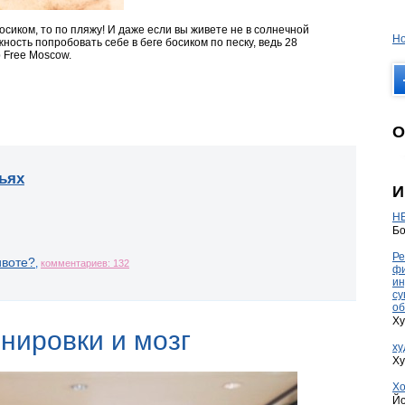
осиком, то по пляжу! И даже если вы живете не в солнечной
Но
ожность попробовать себе в беге босиком по песку, ведь 28
 Free Moscow.
О
ьях
И
HE
Бо
Ре
ивоте?
,
комментариев: 132
фи
ин
су
об
Ху
нировки и мозг
ху
Ху
Хо
Йо