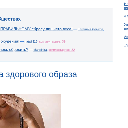
Ио
ги
4 
бществах
Ул
по
 ПРАВИЛЬНОМУ сбросу лишнего веса!
—
,
Евгений Ортыков
Ac
похудения!
—
,
natali 116
комментариев: 39
Тр
лось сбросить?
—
,
Mansikka
комментариев: 32
а здорового образа