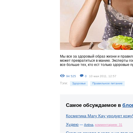
Мы все за здоровый образ жизни и правил
может превратиться в манию. Эксперты го
все больше тех, кто ест только здоровые 
94 525
0
10 мая 2011, 12:57
Тэги:
Здоровье
Правильное питание
Самое обсуждаемое в
бло
Косметика Mary Kay уродует кожу
Худею
—
,
Алёна
комментариев: 31
Сколько сахара в коле и не тольк