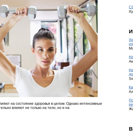
Сб
Ху
И
Хо
оч
Ma
На
А
Н
до
Sv
Ка
А
По
лияют на состояние здоровья в целом. Однако интенсивные
ре
ельно влияют не только на тело, но и на
Ж
В