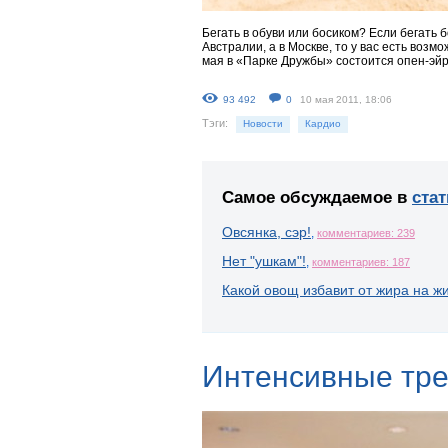
Бегать в обуви или босиком? Если бегать б
Австралии, а в Москве, то у вас есть возм
мая в «Парке Дружбы» состоится опен-эйр
93 492
0
10 мая 2011, 18:06
Тэги:
Новости
Кардио
Самое обсуждаемое в
стат
Овсянка, сэр!
,
комментариев: 239
Нет "ушкам"!
,
комментариев: 187
Какой овощ избавит от жира на ж
Интенсивные тре