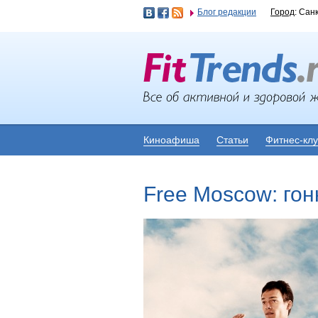
Блог редакции
Город
: Сан
Киноафиша
Статьи
Фитнес-кл
Free Moscow: гон