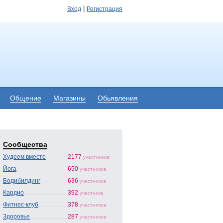
|
Вход
Регистрация
Общение
Магазины
Обьявления
Сообщества
Худеем вместе
2177
участников
Йога
650
участников
Бодибилдинг
636
участников
Кардио
392
участника
Фитнес-клуб
378
участников
Здоровье
287
участников