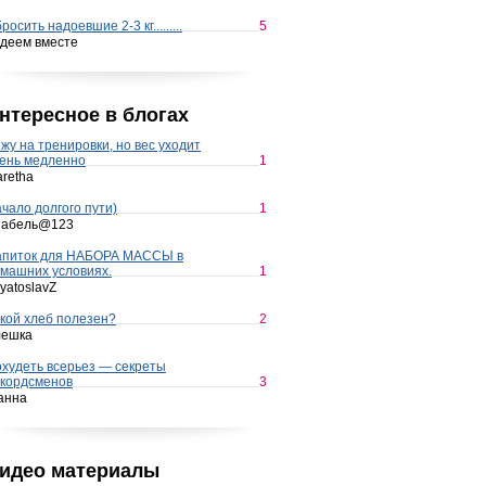
росить надоевшие 2-3 кг.........
5
деем вместе
нтересное в блогах
жу на тренировки, но вес уходит
ень медленно
1
retha
чало долгого пути)
1
набель@123
апиток для НАБОРА МАССЫ в
машних условиях.
1
yatoslavZ
кой хлеб полезен?
2
лешка
худеть всерьез — секреты
кордсменов
3
анна
идео материалы