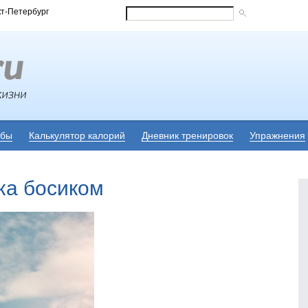
кт-Петербург
убы
Калькулятор калорий
Дневник тренировок
Упражнения
ка босиком