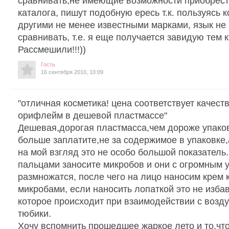
сравнивать,не имеющие возможности приобрести
каталога, пишут подобную ересь т.к. пользуясь 
другими не менее известными марками, язык не
сравнивать, т.е. я еще получается завидую тем 
Рассмешили!!!))
Гость
16 сентября 2010, 10:09
"отличная косметика! цена соответствует качеств
орифлейм в дешевой пластмассе"
Дешевая,дорогая пластмасса,чем дороже упаков
больше заплатите,не за содержимое в упаковке,а
на мой взгляд это не особо большой показатель. 
пальцами заносите микробов и они с огромным 
размножатся, после чего на лицо наносим кре
микробами, если наносить лопаткой это не избав
которое происходит при взаимодействии с возд
тюбики.
Хочу вспомнить прошедшее жаркое лето и то,чт