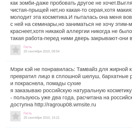
как зомби-даже пробовать другое не хочет.Выгл
чистая-прыщей нет,но какая-то серая,хотя маки
молодит эта косметика.И пыталась она меня во
с ней на семинары,но заниматься не хочу этим-
краснеет,хотя никакой аллергии никогда не был
такая работа-перед ними дверь закрывают-они в
Гость
20 сентября 2010, 09:54
Мэри кэй не понравилась: Тамвайз для жирной к
превратил лицо в сплошной шелуш, бархатные р
и покраснела, помады сухие
я заказываю российскую натуральную косметику
- пользуюсь уже два года, расчитана на российс
доступна http://ragroup08.wmsite.ru
Гость
20 сентября 2010, 14:21