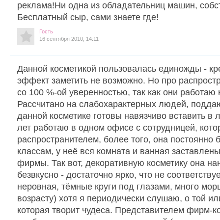
реклама!Ни одна из обладательниц машин, собс
Бесплатный сыр, сами знаете где!
Гость
16 сентября 2010, 14:11
Данной косметикой пользовалась единожды - кре
эффект заметить не возможно. Но про распростр
со 100 %-ой уверенностью, так как они работаю
Рассчитано на слабохарактерных людей, подда
данной косметике готовы навязчиво вставить в 
лет работаю в одном офисе с сотрудницей, кото
распространителем, более того, она постоянно б
классам, у неё вся комната и ванная заставлен
фирмы. Так вот, декоративную косметику она на
безвкусно - достаточно ярко, что не соответству
неровная, тёмные круги под глазами, много морщ
возрасту) хотя я периодически слушаю, о той и
которая творит чудеса. Представителем фирм-к