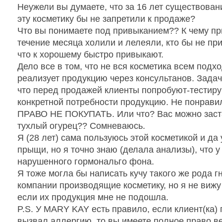
Неужели вы думаете, что за 16 лет существован
эту косметику бы не запретили к продаже?
Что вы понимаете под привыканием?? К чему пр
течение месяца холили и лелеяли, кто бы не пр
что к хорошему быстро привыкают.
Дело все в том, что не вся косметика всем подх
реализует продукцию через консультанов. Задач
что перед продажей клиенты попробуют-тестир
конкретной потребности продукцию. Не понра
ПРАВО НЕ ПОКУПАТЬ. Или что? Вас можно застав
тухлый огурец?? Сомневаюсь.
Я (28 лет) сама пользуюсь этой косметикой и да 
прыщи, но я точно знаю (делала анализы), что у
нарушенного гормональго фона.
Я тоже могла бы написать кучу такого же рода г
компании производящие косметику, но я не вижу
если их продукция мне не подошла.
P.S. У MARY KAY есть правило, если клиент(ка) 
вызвал аллергию, то вы имеете полное право ве