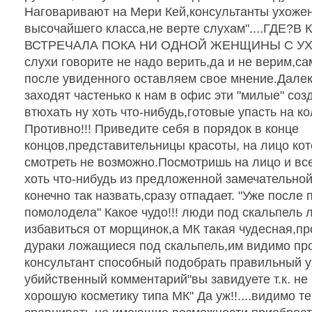
Наговаривают на Мери Кей,консультанты ухоже
высочайшего класса,не верте слухам"....ГДЕ?
ВСТРЕЧАЛА ПОКА НИ ОДНОЙ ЖЕНЩИНЫ С УХ
слухи говорите не надо верить,да и не верим,с
после увиденного оставляем свое мнение.Далек
заходят частенько к нам в офис эти "милые" с
втюхать ну хоть что-нибудь,готовые упасть на к
Противно!!! Приведите себя в порядок в конце
концов,представительницы красоты, на лицо ко
смотреть не возможно.Посмотришь на лицо и вс
хоть что-нибудь из предложенной замечательно
конечно так назвать,сразу отпадает. "Уже после
помолодела" Какое чудо!!! люди под скальпель 
избавиться от морщинок,а МК такая чудесная,п
дураки ложащиеся под скальпель,им видимо пр
консультант способный подобрать правильный 
убийственный комментарий"вы завидуете т.к. не
хорошую косметику типа МК" Да уж!!....видимо те