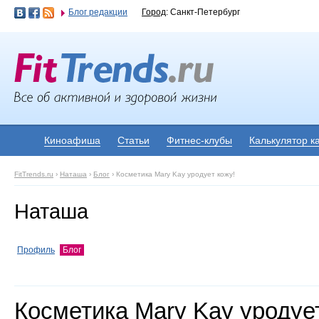
Блог редакции
Город
: Санкт-Петербург
Киноафиша
Статьи
Фитнес-клубы
Калькулятор к
FitTrends.ru
›
Наташа
›
Блог
›
Косметика Mary Kay уродует кожу!
Наташа
Профиль
Блог
Косметика Mary Kay уродует