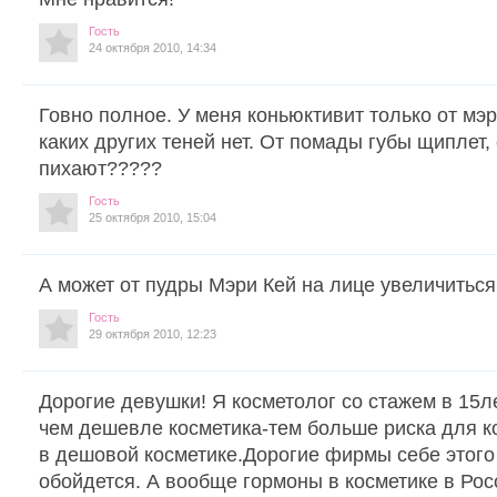
Гость
24 октября 2010, 14:34
Говно полное. У меня коньюктивит только от мэр
каких других теней нет. От помады губы щиплет, 
пихают?????
Гость
25 октября 2010, 15:04
А может от пудры Мэри Кей на лице увеличиться
Гость
29 октября 2010, 12:23
Дорогие девушки! Я косметолог со стажем в 15ле
чем дешевле косметика-тем больше риска для 
в дешовой косметике.Дорогие фирмы себе этого
обойдется. А вообще гормоны в косметике в Рос