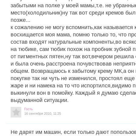
забытыми на полке у моей мамы,т.е. не убранн
место(холодильник)ну так вот среди кремов был 
позже...
к сожалению не могу вспомнить,как называется
восхищается моя мама, помню только то, что пр
состав входят натуральные компоненты,во всяк
на тюбике, сам тюбик похож на пробник зубной 
от пигментных пятен,ну так вот,вечером решила
и была очень расстроена почувствовав неприят
общем. Возвращаюсь к забытому крему МК,а он 
покупке так ни чуть не изменился, простоял еще
жаре и ни намека на то что испортился,видимо 
выкинули вон в помойку. Каждый я думаю сделае
выдуманной ситуации.
Гость
16 сентября 2010, 11:25
Не дарят им машин, если только дают попользо