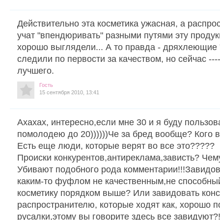
Действительно эта косметика ужасная, а распро
учат "впендюривать" разными путями эту проду
хорошо выглядели... А то правда - дряхлеющие "
следили по первости за качеством, но сейчас ---
лучшего.
Гость
15 сентября 2010, 13:41
Ахахах, интересно,если мне 30 и я буду пользов
помолодею до 20))))))Че за бред вообще? Кого 
Есть еще люди, которые верят во все это?????
Происки конкурентов,антиреклама,зависть? Чем
Убивают подобного рода комментарии!!!Завидова
каким-то фуфлом не качественным,не способны
косметику порядком выше? Или завидовать конс
распространителю, которые ходят как, хорошо
русалки,этому вы говорите здесь все завидуют?!