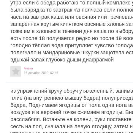
утра если с обеда работаю то полный комплекс 
была зарядка то завтрак ч\з полчаса если полно
часа на завтрак каша или овсяная или гречневая
запаренная крутым кипятком овсяные хлопья за
тоже ем в хлопьях в течении дня каша по выбор
есть после 18 получается редко но после 19 во
голодно тёплая вода притупляет чувство голода
полегчало и мандариновые шкурки защотела ес
вдыхай запах глубоко дыши диафрагмой
Алёна
16 декабря 2010, 02:46
из упражнений кручу обруч утяжеленный, заним
плие (на внутреннею мышцу бедра) полуприсед
бедра, Поднимаем ягодицы от пола одна нога вы
воздухе и в верхней точке сжимаем ягодицы. Вн
расслабляя. Встаньте на колени, руки поставьте
сесть на пол, сначала на левую ягодицу, затем 