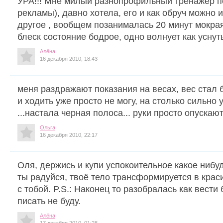
УРА!!! Мне милый разнопрофильный тренажёр п
рекламы), давно хотела, его и как обруч можно 
другое , вообщем позанималась 20 минут мокрая
блеск состояние бодрое, одно волнует как уснут
Алёна
16 декабря 2010, 18:43
меня раздражают показания на весах, вес стал 
и ходить уже просто не могу, на столько сильно 
...настала черная полоса... руки просто опускаютс
Ольга
16 декабря 2010, 22:17
Оля, держись и купи успокоительное какое нибуд
ты радуйся, твоё тело трансформируется в крас
с тобой. P.S.: Наконец то разобралась как вести
писать не буду.
Алёна
17 декабря 2010, 01:28