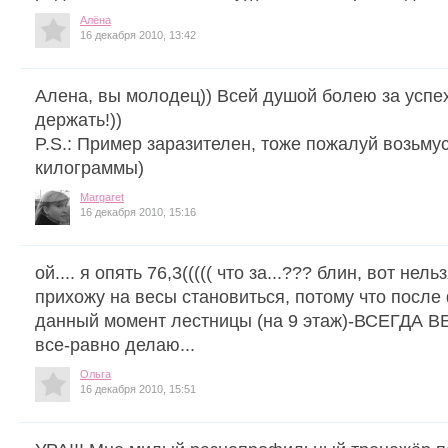
Алёна
16 декабря 2010, 13:42
Алена, вы молодец)) Всей душой болею за успех
держать!))
P.S.: Пример заразителен, тоже пожалуй возьму
килограммы)
Margaret
16 декабря 2010, 15:16
ой.... я опять 76,3((((( что за...??? блин, вот нел
прихожу на весы становиться, потому что после
данный момент лестницы (на 9 этаж)-ВСЕГДА 
все-равно делаю...
Ольга
16 декабря 2010, 15:51