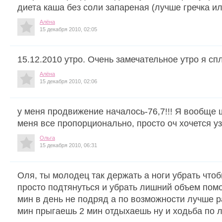
диета каша без соли запареная (лучше гречка ил
Алёна
15 декабря 2010, 02:05
15.12.2010 утро. Очень замечательное утро я сп
Алёна
15 декабря 2010, 02:06
у меня продвижение началось-76,7!!! Я вообще ш
меня все пропорционально, просто оч хочется узн
Ольга
15 декабря 2010, 06:31
Оля, ты молодец так держать а ноги убрать что
просто подтянуться и убрать лишний объем помо
мин в день не подряд а по возможности лучше ра
мин прыгаешь 2 мин отдыхаешь ну и ходьба по л