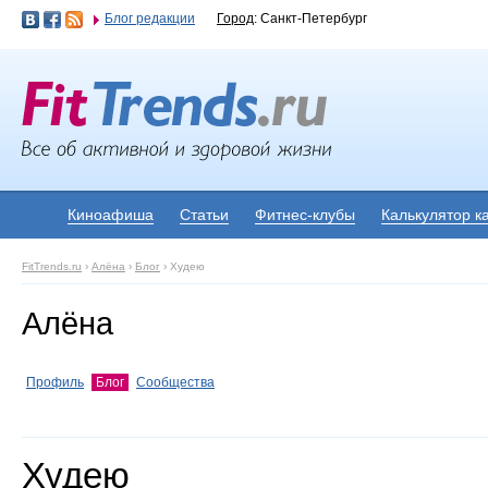
Блог редакции
Город
: Санкт-Петербург
Киноафиша
Статьи
Фитнес-клубы
Калькулятор к
FitTrends.ru
›
Алёна
›
Блог
›
Худею
Алёна
Профиль
Блог
Сообщества
Худею