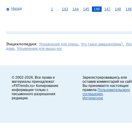
Назад
1
…
143
144
145
146
147
148
149
Энциклопедия:
,
,
Упражнения для спины
Что такое аквааэробика?
Упр
,
дома
Упражнения для мышц ног
© 2002-2026. Все права и
Зарегистрировавшись или
материалы принадлежат
оставив комментарий на сайт
«FitTrends.ru» Копирование
Вы принимаете настоящие
информации только с
правила
Пользовательского
письменного разрешения
соглашения
.
редакции.
Интересное