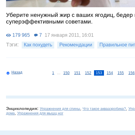
Уберите ненужный жир с ваших ягодиц, бедер 
суперэффективными советами.
179 965
7
17 января 2011, 16:01
Тэги:
Как похудеть
Рекомендации
Правильное пи
Назад
1
…
150
151
152
153
154
155
156
Энциклопедия:
,
,
Упражнения для спины
Что такое аквааэробика?
Упр
,
дома
Упражнения для мышц ног