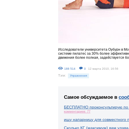
Исследователи университета Оубурн в Мо
системе пилатес за 30% более эффективн
движения более полная, задействуется б
188 514
0
12 марта 2010, 16:56
Тэги:
Упражнения
Самое обсуждаемое в
соо
БЕСПЛАТНО проконсультирую по
комментариев: 77
ищу напарницу для совместного 
Сколько КГ (максимум) вам удава