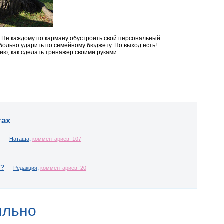
. Не каждому по карману обустроить свой персональный
больно ударить по семейному бюджету. Но выход есть!
ю, как сделать тренажер своими руками.
гах
!
—
,
Наташа
комментариев: 107
о?
—
,
Редакция
комментариев: 20
ильно