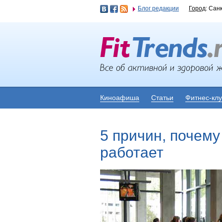
Блог редакции
Город
: Сан
Киноафиша
Статьи
Фитнес-кл
5 причин, почему
работает