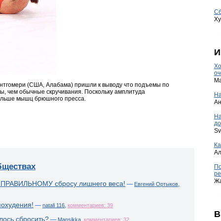
Сб
Ху
И
Хо
оч
Ma
нтгомери (США, Алабама) пришли к выводу что подъемы по
ы, чем обычные скручивания. Поскольку амплитуда
На
ольше мышц брюшного пресса.
А
Н
до
Sv
Ка
А
бществах
По
ре
Ж
 ПРАВИЛЬНОМУ сбросу лишнего веса!
—
,
Евгений Ортыков
похудения!
—
,
natali 116
комментариев: 39
В
лось сбросить?
—
,
Mansikka
комментариев: 32