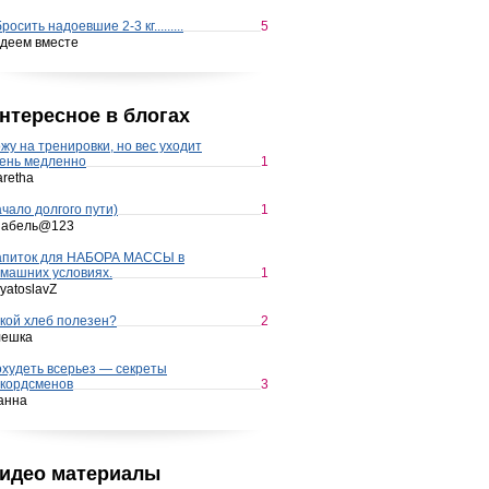
росить надоевшие 2-3 кг.........
5
деем вместе
нтересное в блогах
жу на тренировки, но вес уходит
ень медленно
1
retha
чало долгого пути)
1
набель@123
апиток для НАБОРА МАССЫ в
машних условиях.
1
yatoslavZ
кой хлеб полезен?
2
лешка
худеть всерьез — секреты
кордсменов
3
анна
идео материалы