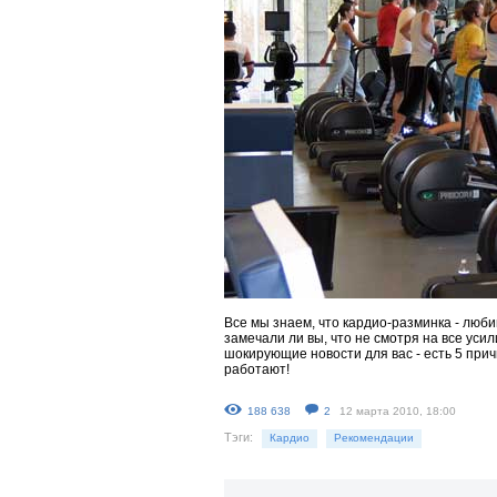
Все мы знаем, что кардио-разминка - люб
замечали ли вы, что не смотря на все уси
шокирующие новости для вас - есть 5 при
работают!
188 638
2
12 марта 2010, 18:00
Тэги:
Кардио
Рекомендации