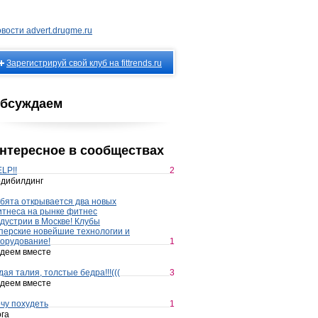
вости advert.drugme.ru
Зарегистрируй свой клуб на fittrends.ru
бсуждаем
нтересное в сообществах
LP!!
2
дибилдинг
бята открывается два новых
тнеса на рынке фитнес
дустрии в Москве! Клубы
перские новейшие технологии и
орудование!
1
деем вместе
дая талия, толстые бедра!!!(((
3
деем вместе
чу похудеть
1
га