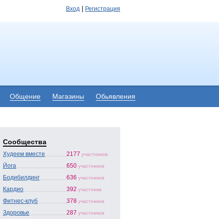
|
Вход
Регистрация
Общение
Магазины
Обьявления
Сообщества
Худеем вместе
2177
участников
Йога
650
участников
Бодибилдинг
636
участников
Кардио
392
участника
Фитнес-клуб
378
участников
Здоровье
287
участников