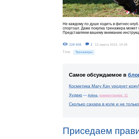
Не каждому по душе ходить в фитнес-клуб
спортзал. Даже покупка тренажера может 
Представляем вашему вниманию инструкци
228 608
2
12 марта 2010, 15:06
Тэги:
Тренажеры
Самое обсуждаемое в
бло
Косметика Mary Kay уродует кожу
Худею
—
,
Алёна
комментариев: 31
Сколько сахара в коле и не тольк
Приседаем прав