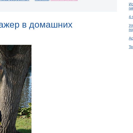
Ио
ги
4 
нажер в домашних
Ул
по
Ac
Тр