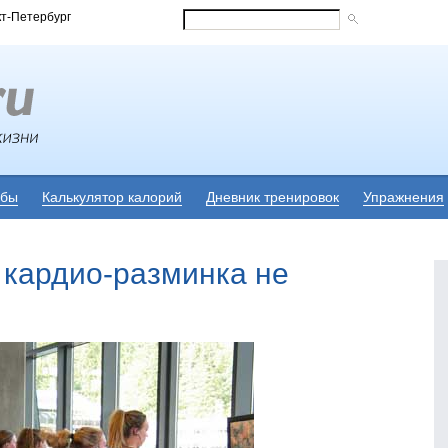
кт-Петербург
убы
Калькулятор калорий
Дневник тренировок
Упражнения
 кардио-разминка не