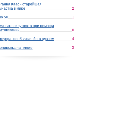
ганна Каас - старейшая
мнастка в мире
2
по 50
1
учшите силу хвата при помощи
дтягиваний
0
royoga: необычная йога вдвоем
4
енировка на пляже
3