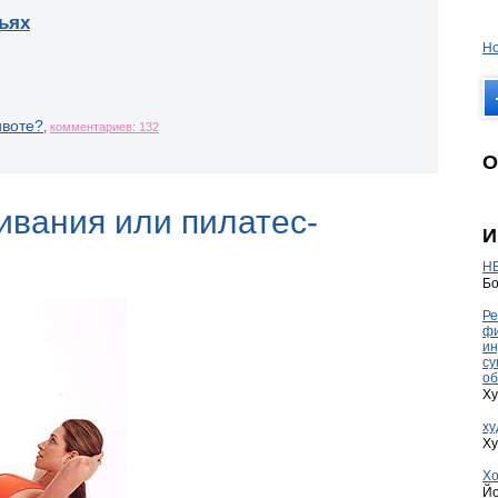
ьях
Но
ивоте?
,
комментариев: 132
О
ивания или пилатес-
И
HE
Бо
Ре
фи
ин
су
об
Ху
ху
Ху
Хо
Йо