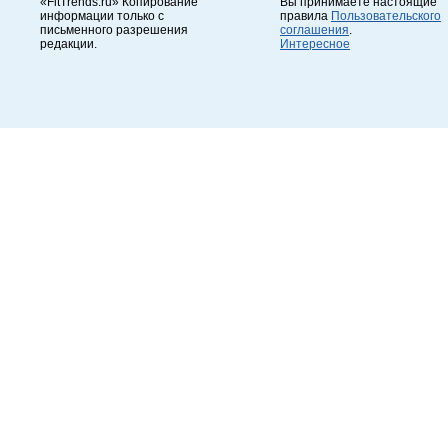
«FitTrends.ru» Копирование
Вы принимаете настоящие
информации только с
правила
Пользовательского
письменного разрешения
соглашения
.
редакции.
Интересное