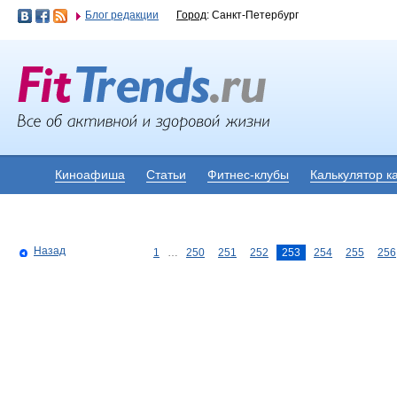
Блог редакции
Город
: Санкт-Петербург
Киноафиша
Статьи
Фитнес-клубы
Калькулятор к
Назад
1
…
250
251
252
253
254
255
256