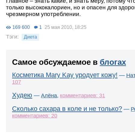
Главное – знать какие, и знать меру, потому чт
только высококалориен, но и опасен для здоро
чрезмерном употреблении.
169 600
1
25 мая 2010, 18:25
Тэги:
Диета
Самое обсуждаемое в
блогах
Косметика Mary Kay уродует кожу!
—
На
107
Худею
—
,
Алёна
комментариев: 31
Сколько сахара в коле и не только?
—
Р
комментариев: 20