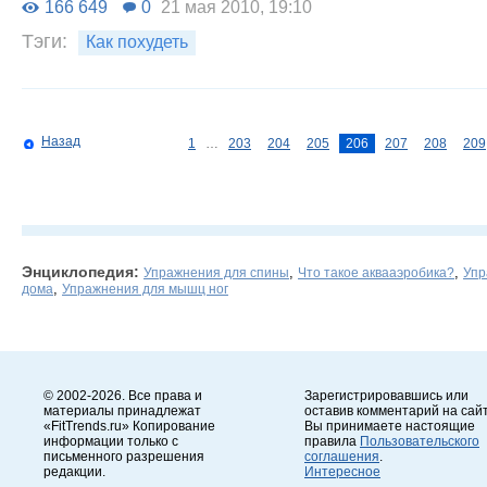
166 649
0
21 мая 2010, 19:10
Тэги:
Как похудеть
Назад
1
…
203
204
205
206
207
208
209
Энциклопедия:
,
,
Упражнения для спины
Что такое аквааэробика?
Упр
,
дома
Упражнения для мышц ног
© 2002-2026. Все права и
Зарегистрировавшись или
материалы принадлежат
оставив комментарий на сайт
«FitTrends.ru» Копирование
Вы принимаете настоящие
информации только с
правила
Пользовательского
письменного разрешения
соглашения
.
редакции.
Интересное