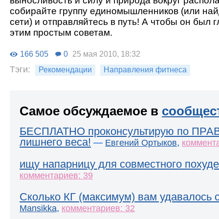
выносливость и силу и природа вокруг располаг
собирайте группу единомышленников (или най
сети) и отправляйтесь в путь! А чтобы он был 
этим простым советам.
166 505
0
25 мая 2010, 18:32
Тэги:
Рекомендации
Направления фитнеса
Самое обсуждаемое в
сообщес
БЕСПЛАТНО проконсультирую по ПРА
лишнего веса!
—
,
Евгений Ортыков
коммента
ищу напарницу для совместного похуде
комментариев: 39
Сколько КГ (максимум) вам удавалось 
,
Mansikka
комментариев: 32