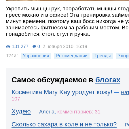
Укрепить мышцы рук, проработать мышцы ягод
пресс можно и в офисе! Эта тренировка займет
минут времени, поэтому ваш босс никогда не уз
занимаетесь фитнесом за рабочим местом. Все
понадобится: стол, стул и ручка.
131 277
0
2 ноября 2010, 16:19
Тэги:
Упражнения
Рекомендации
Тренды
Здор
Самое обсуждаемое в
блогах
Косметика Mary Kay уродует кожу!
—
На
107
Худею
—
,
Алёна
комментариев: 31
Сколько сахара в коле и не только?
—
Р