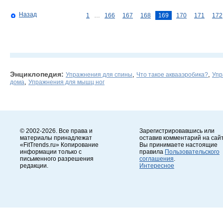
Назад
1
…
166
167
168
169
170
171
172
Энциклопедия:
,
,
Упражнения для спины
Что такое аквааэробика?
Упр
,
дома
Упражнения для мышц ног
© 2002-2026. Все права и
Зарегистрировавшись или
материалы принадлежат
оставив комментарий на сайт
«FitTrends.ru» Копирование
Вы принимаете настоящие
информации только с
правила
Пользовательского
письменного разрешения
соглашения
.
редакции.
Интересное