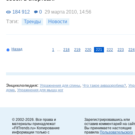
184 912
0
29 марта 2010, 14:56
Тэги:
Тренды
Новости
Назад
1
…
218
219
220
221
222
223
224
Энциклопедия:
,
,
Упражнения для спины
Что такое аквааэробика?
Упр
,
дома
Упражнения для мышц ног
© 2002-2026. Все права и
Зарегистрировавшись или
материалы принадлежат
оставив комментарий на сайт
«FitTrends.ru» Копирование
Вы принимаете настоящие
информации только с
правила
Пользовательского