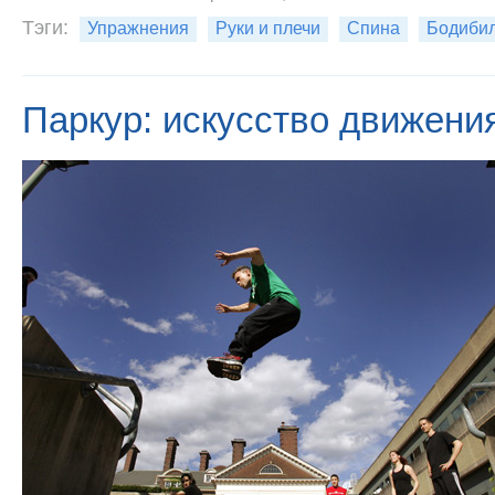
Тэги:
Упражнения
Руки и плечи
Спина
Бодиби
Паркур: искусство движени