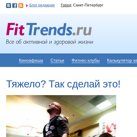
Блог редакции
Город
: Санкт-Петербург
Киноафиша
Статьи
Фитнес-клубы
Калькулятор к
Тяжело? Так сделай это!