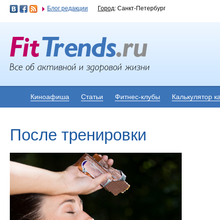
Блог редакции
Город
: Санкт-Петербург
Киноафиша
Статьи
Фитнес-клубы
Калькулятор к
После тренировки