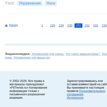
Тэги:
Упражнения
Ноги
Назад
1
…
228
229
230
231
232
233
234
Энциклопедия:
,
,
Упражнения для спины
Что такое аквааэробика?
Упр
,
дома
Упражнения для мышц ног
© 2002-2026. Все права и
Зарегистрировавшись или
материалы принадлежат
оставив комментарий на сайт
«FitTrends.ru» Копирование
Вы принимаете настоящие
информации только с
правила
Пользовательского
письменного разрешения
соглашения
.
редакции.
Интересное