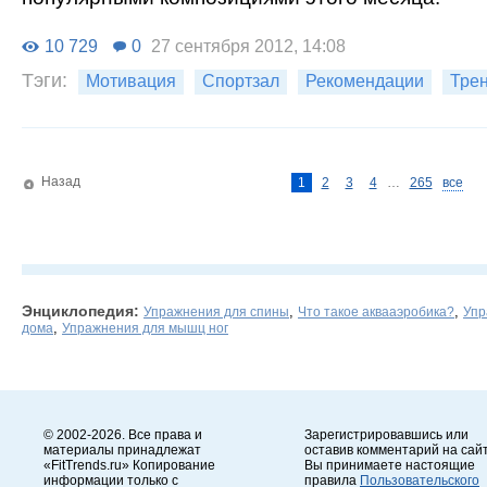
10 729
0
27 сентября 2012, 14:08
Тэги:
Мотивация
Спортзал
Рекомендации
Тре
Назад
1
2
3
4
…
265
все
Энциклопедия:
,
,
Упражнения для спины
Что такое аквааэробика?
Упр
,
дома
Упражнения для мышц ног
© 2002-2026. Все права и
Зарегистрировавшись или
материалы принадлежат
оставив комментарий на сайт
«FitTrends.ru» Копирование
Вы принимаете настоящие
информации только с
правила
Пользовательского