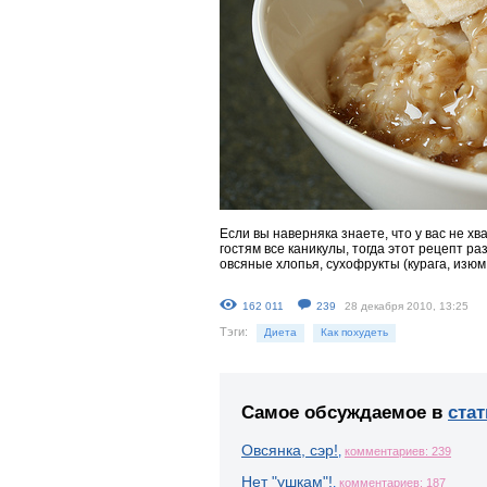
Если вы наверняка знаете, что у вас не хв
гостям все каникулы, тогда этот рецепт ра
овсяные хлопья, сухофрукты (курага, изюм
162 011
239
28 декабря 2010, 13:25
Тэги:
Диета
Как похудеть
Самое обсуждаемое в
стат
Овсянка, сэр!
,
комментариев: 239
Нет "ушкам"!
,
комментариев: 187