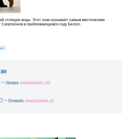
ий стоящие воды. Этот знак называют самым мистическим
ет Скорпионов в приближающемся году Белого
вье
гах
!
—
,
Наташа
комментариев: 107
о?
—
,
Редакция
комментариев: 20