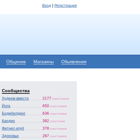
|
Вход
Регистрация
Общение
Магазины
Обьявления
Сообщества
Худеем вместе
2177
участников
Йога
650
участников
Бодибилдинг
636
участников
Кардио
392
участника
Фитнес-клуб
378
участников
Здоровье
287
участников