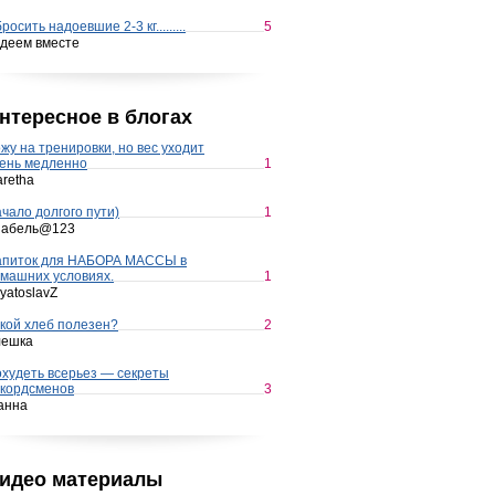
росить надоевшие 2-3 кг.........
5
деем вместе
нтересное в блогах
жу на тренировки, но вес уходит
ень медленно
1
retha
чало долгого пути)
1
набель@123
апиток для НАБОРА МАССЫ в
машних условиях.
1
yatoslavZ
кой хлеб полезен?
2
лешка
худеть всерьез — секреты
кордсменов
3
анна
идео материалы