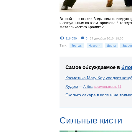
Второй знак стихии Воды, символизирующ
и сексуальным во всем гороскопе. Что жд
Металлического Кролика?
116 650
0
27 декабря 2010, 18:00
Тэги:
Тренды
Новости
Диета
Здоро
Самое обсуждаемое в
бло
Косметика Mary Kay уродует кожу
Худею
—
,
Алёна
комментариев: 31
Сколько сахара в коле и не тольк
Сильные кисти