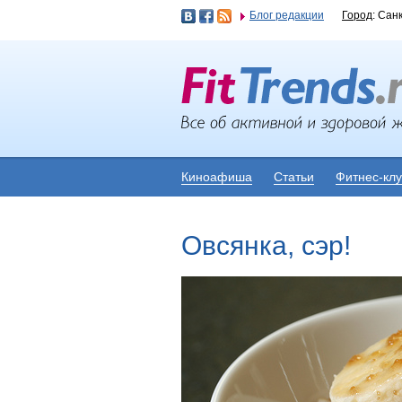
Блог редакции
Город
: Сан
Киноафиша
Статьи
Фитнес-кл
Овсянка, сэр!