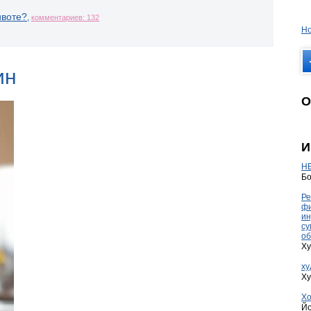
ивоте?
,
комментариев: 132
Но
ин
О
И
HE
Бо
Ре
фи
ин
су
об
Ху
ху
Ху
Хо
Йо