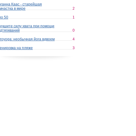
ганна Каас - старейшая
мнастка в мире
2
по 50
1
учшите силу хвата при помощи
дтягиваний
0
royoga: необычная йога вдвоем
4
енировка на пляже
3