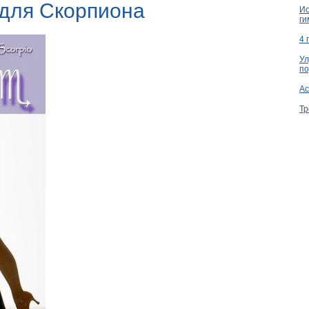
 для Скорпиона
Ио
ги
4 
Ул
по
Ac
Тр