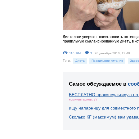
Диетологи уверяют: восстановить потенци
правильную сбалансированную диету, в к
116 104
3
28 декабря 2010, 12:40
Тэги:
Диета
Правильное питание
Здоро
Самое обсуждаемое в
соо
БЕСПЛАТНО проконсультирую по
комментариев: 77
ищу напарницу для совместного 
Сколько КГ (максимум) вам удава