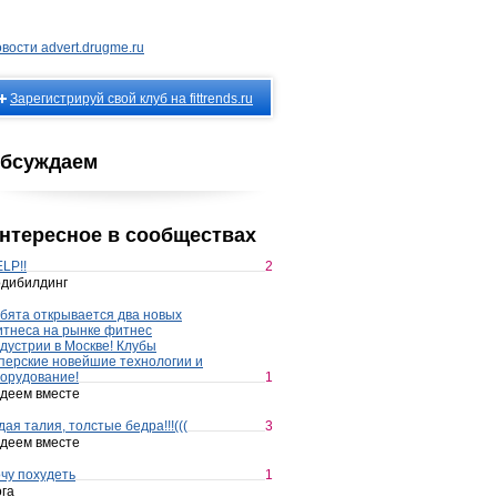
вости advert.drugme.ru
Зарегистрируй свой клуб на fittrends.ru
бсуждаем
нтересное в сообществах
LP!!
2
дибилдинг
бята открывается два новых
тнеса на рынке фитнес
дустрии в Москве! Клубы
перские новейшие технологии и
орудование!
1
деем вместе
дая талия, толстые бедра!!!(((
3
деем вместе
чу похудеть
1
га