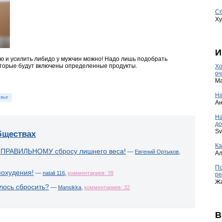
Сб
Ху
И
ю и усилить либидо у мужчин можно! Надо лишь подобрать
оторые будут включены определенные продукты.
Хо
оч
Ma
На
вье
А
Н
до
Sv
бществах
Ка
 ПРАВИЛЬНОМУ сбросу лишнего веса!
—
,
Евгений Ортыков
А
По
похудения!
—
,
natali 116
комментариев: 39
ре
Ж
лось сбросить?
—
,
Mansikka
комментариев: 32
В