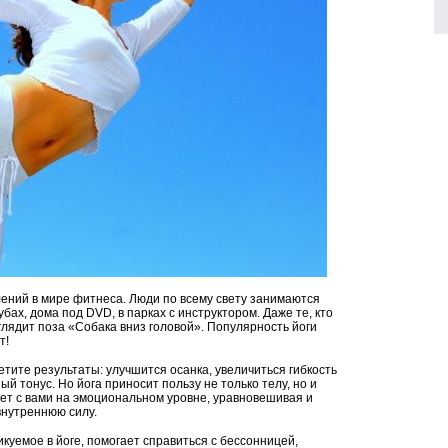
ений в мире фитнеса. Люди по всему свету занимаются
бах, дома под DVD, в парках с инструктором. Даже те, кто
ыглядит поза «Собака вниз головой». Популярность йоги
т!
етите результаты: улучшится осанка, увеличиться гибкость
й тонус. Но йога приносит пользу не только телу, но и
ает с вами на эмоциональном уровне, уравновешивая и
внутреннюю силу.
куемое в йоге, помогает справиться с бессонницей,