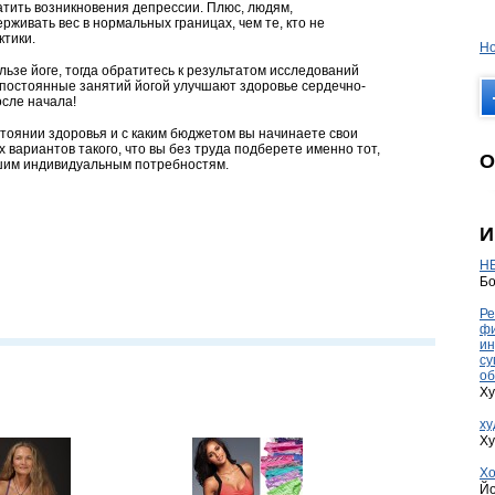
атить возникновения депрессии. Плюс, людям,
живать вес в нормальных границах, чем те, кто не
ктики.
Но
льзе йоге, тогда обратитесь к результатом исследований
 постоянные занятий йогой улучшают здоровье сердечно-
осле начала!
стоянии здоровья и с каким бюджетом вы начинаете свои
вариантов такого, что вы без труда подберете именно тот,
О
шим индивидуальным потребностям.
И
HE
Бо
Ре
фи
ин
су
об
Ху
ху
Ху
Хо
Йо