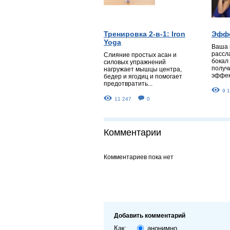
Тренировка 2-в-1: Iron
Эффе
Yoga
Ваша 
рассл
Слияние простых асан и
бокал
силовых упражнений
получ
нагружает мышцы центра,
эффект
бедер и ягодиц и помогает
предотвратить...
9 
11 247
0
Комментарии
Комментариев пока нет
Добавить комментарий
Как:
анонимно