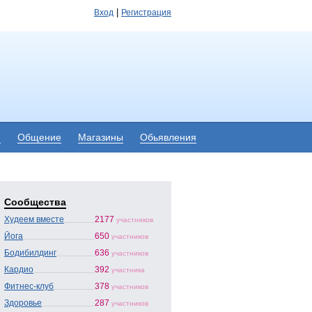
|
Вход
Регистрация
я
Общение
Магазины
Обьявления
Сообщества
Худеем вместе
2177
участников
Йога
650
участников
Бодибилдинг
636
участников
Кардио
392
участника
Фитнес-клуб
378
участников
Здоровье
287
участников