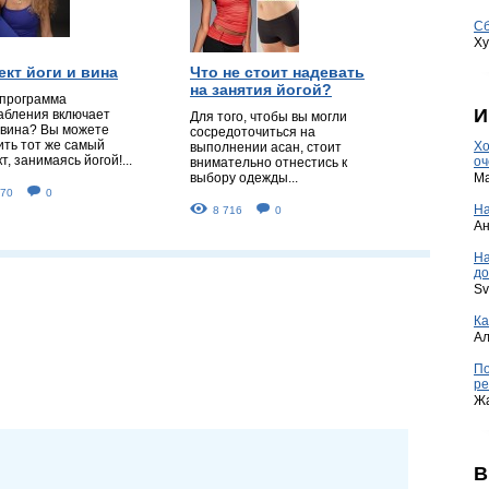
Сб
Ху
кт йоги и вина
Что не стоит надевать
на занятия йогой?
программа
И
абления включает
Для того, чтобы вы могли
 вина? Вы можете
сосредоточиться на
ить тот же самый
Хо
выполнении асан, стоит
, занимаясь йогой!...
оч
внимательно отнестись к
Ma
выбору одежды...
170
0
На
8 716
0
А
Н
до
Sv
Ка
А
По
ре
Ж
В