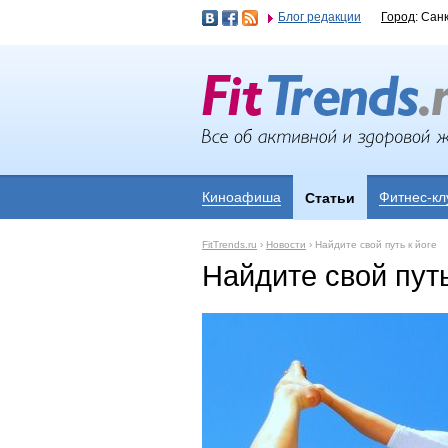
Блог редакции
Город
: Сан
Киноафиша
Фитнес-кл
Статьи
FitTrends.ru
›
Новости
›
Найдите свой путь к йоге
Найдите свой путь