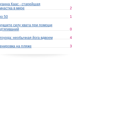
ганна Каас - старейшая
мнастка в мире
2
по 50
1
учшите силу хвата при помощи
дтягиваний
0
royoga: необычная йога вдвоем
4
енировка на пляже
3