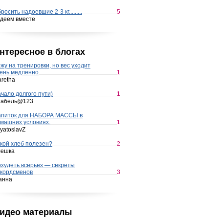
росить надоевшие 2-3 кг.........
5
деем вместе
нтересное в блогах
жу на тренировки, но вес уходит
ень медленно
1
retha
чало долгого пути)
1
набель@123
апиток для НАБОРА МАССЫ в
машних условиях.
1
yatoslavZ
кой хлеб полезен?
2
лешка
худеть всерьез — секреты
кордсменов
3
анна
идео материалы