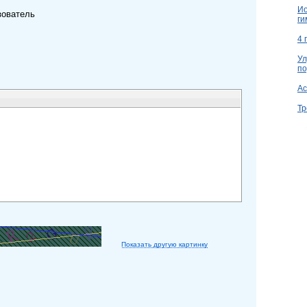
Ио
зователь
ги
4 
Ул
по
Ac
Тр
Показать другую картинку