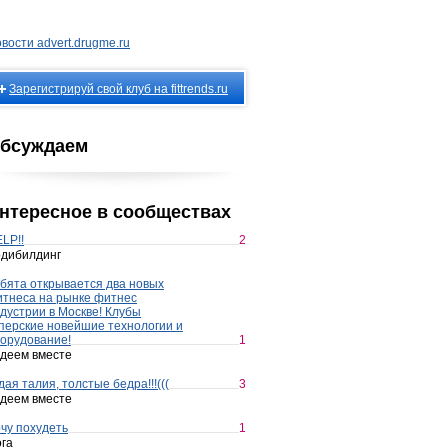
вости advert.drugme.ru
Зарегистрируй свой клуб на fittrends.ru
бсуждаем
нтересное в сообществах
LP!!
2
дибилдинг
бята открывается два новых
тнеса на рынке фитнес
дустрии в Москве! Клубы
перские новейшие технологии и
орудование!
1
деем вместе
дая талия, толстые бедра!!!(((
3
деем вместе
чу похудеть
1
га