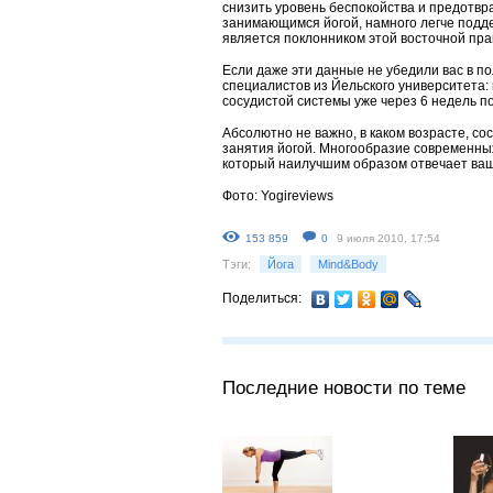
снизить уровень беспокойства и предотвр
занимающимся йогой, намного легче поддер
является поклонником этой восточной пра
Если даже эти данные не убедили вас в по
специалистов из Йельского университета:
сосудистой системы уже через 6 недель п
Абсолютно не важно, в каком возрасте, со
занятия йогой. Многообразие современных 
который наилучшим образом отвечает ва
Фото: Yogireviews
153 859
0
9 июля 2010, 17:54
Тэги:
Йога
Mind&Body
Поделиться:
Последние новости по теме