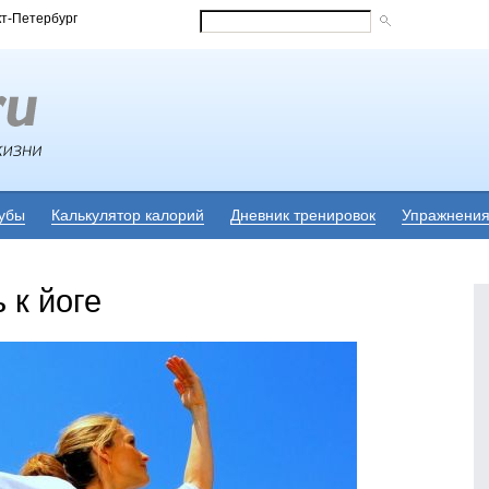
кт-Петербург
убы
Калькулятор калорий
Дневник тренировок
Упражнени
 к йоге