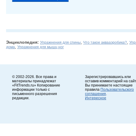
Энциклопедия:
,
,
Упражнения для спины
Что такое аквааэробика?
Упр
,
дома
Упражнения для мышц ног
© 2002-2026. Все права и
Зарегистрировавшись или
материалы принадлежат
оставив комментарий на сайт
«FitTrends.ru» Копирование
Вы принимаете настоящие
информации только с
правила
Пользовательского
письменного разрешения
соглашения
.
редакции.
Интересное