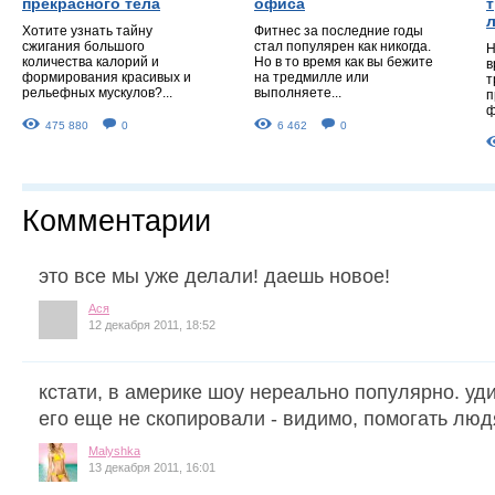
прекрасного тела
офиса
Хотите узнать тайну
Фитнес за последние годы
сжигания большого
стал популярен как никогда.
Н
количества калорий и
Но в то время как вы бежите
в
формирования красивых и
на тредмилле или
т
рельефных мускулов?...
выполняете...
п
ф
475 880
0
6 462
0
Комментарии
это все мы уже делали! даешь новое!
Ася
12 декабря 2011, 18:52
кстати, в америке шоу нереально популярно. уд
его еще не скопировали - видимо, помогать лю
Malyshka
13 декабря 2011, 16:01