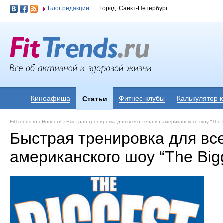
Блог редакции
Город
: Санкт-Петербург
Киноафиша
Фитнес-клубы
Калькулятор 
Статьи
FitTrends.ru
›
Новости
›
Быстрая тренировка для всего тела из американского шоу “The B
Быстрая тренировка для все
американского шоу “The Bigg