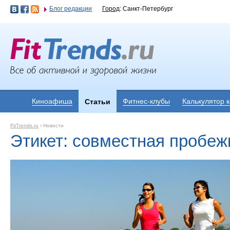
Блог редакции
Город
: Санкт-Петербург
Киноафиша
Фитнес-клубы
Калькулятор 
Статьи
FitTrends.ru
›
Новости
Этикет: совместная пробеж