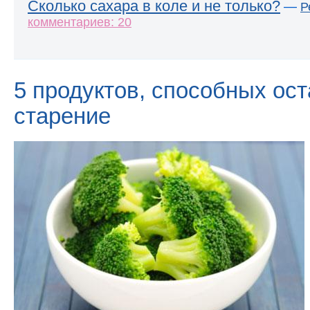
Сколько сахара в коле и не только?
—
Р
комментариев: 20
5 продуктов, способных ос
старение