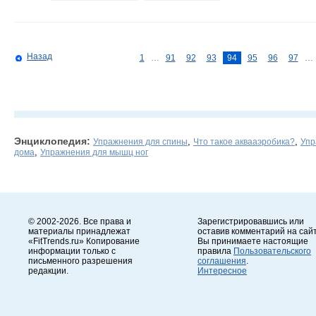
Назад
1
…
91
92
93
94
95
96
97
…
Энциклопедия:
,
,
Упражнения для спины
Что такое аквааэробика?
Упр
,
дома
Упражнения для мышц ног
© 2002-2026. Все права и
Зарегистрировавшись или
материалы принадлежат
оставив комментарий на сайт
«FitTrends.ru» Копирование
Вы принимаете настоящие
информации только с
правила
Пользовательского
письменного разрешения
соглашения
.
редакции.
Интересное