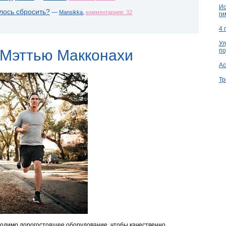
Ио
лось сбросить?
—
,
Mansikka
комментариев: 32
ги
4 
Ул
по
 Мэттью Макконахи
Ac
Тр
бходимо дорогостоящее оборудование, чтобы качественно