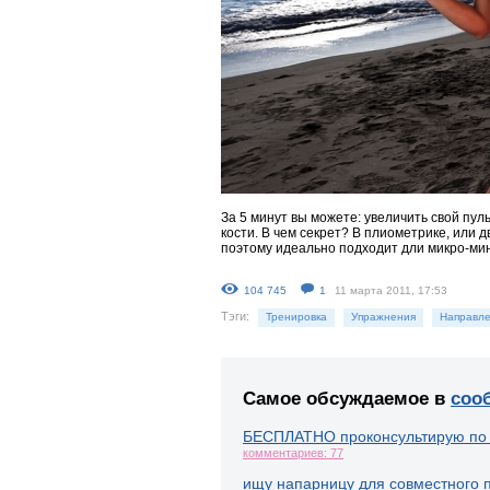
За 5 минут вы можете: увеличить свой пуль
кости. В чем секрет? В плиометрике, или 
поэтому идеально подходит дли микро-ми
104 745
1
11 марта 2011, 17:53
Тэги:
Тренировка
Упражнения
Направле
Самое обсуждаемое в
соо
БЕСПЛАТНО проконсультирую по
комментариев: 77
ищу напарницу для совместного 