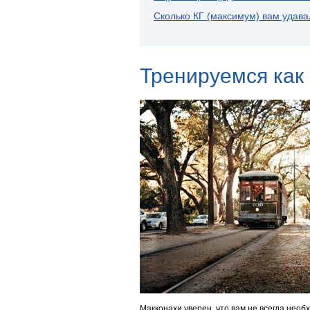
Сколько КГ (максимум) вам удава
Тренируемся как
Макконахи уверен, что вам не всегда нео