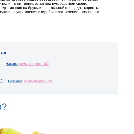
к роли, то он тренируется под руководством своего
подтягивания на брусьях на школьной площадке, спринты
едания и упражнения с гирей, а в заключение – велогонка.
гах
!
—
,
Наташа
комментариев: 107
о?
—
,
Редакция
комментариев: 20
о?