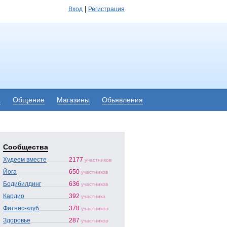
|
Вход
Регистрация
я
Общение
Магазины
Обьявления
Сообщества
Худеем вместе
2177
участников
Йога
650
участников
Бодибилдинг
636
участников
Кардио
392
участника
Фитнес-клуб
378
участников
Здоровье
287
участников