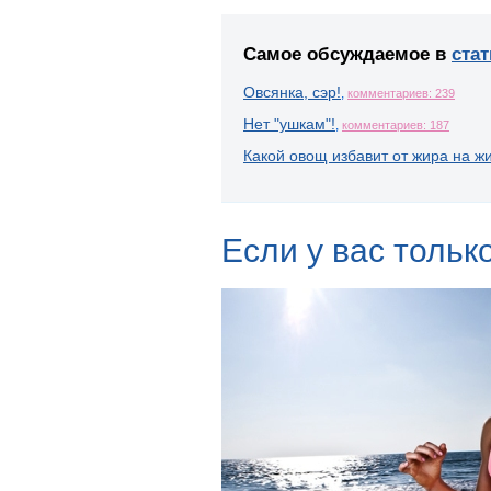
Самое обсуждаемое в
стат
Овсянка, сэр!
,
комментариев: 239
Нет "ушкам"!
,
комментариев: 187
Какой овощ избавит от жира на ж
Если у вас только