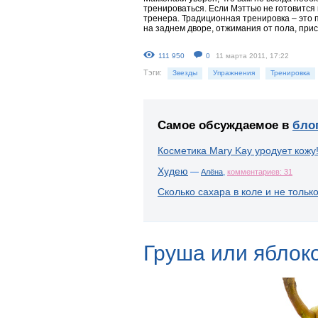
тренироваться. Если Мэттью не готовится 
тренера. Традиционная тренировка – это 
на заднем дворе, отжимания от пола, прис
111 950
0
11 марта 2011, 17:22
Тэги:
Звезды
Упражнения
Тренировка
Самое обсуждаемое в
бло
Косметика Mary Kay уродует кожу
Худею
—
,
Алёна
комментариев: 31
Сколько сахара в коле и не тольк
Груша или яблок