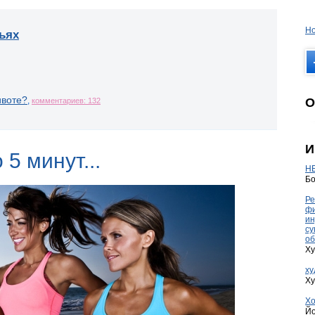
Но
ьях
ивоте?
О
,
комментариев: 132
И
 5 минут...
HE
Бо
Ре
фи
ин
су
об
Ху
ху
Ху
Хо
Йо