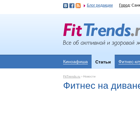
Блог редакции
Город
: Сан
Киноафиша
Фитнес-кл
Статьи
FitTrends.ru
›
Новости
Фитнес на диван