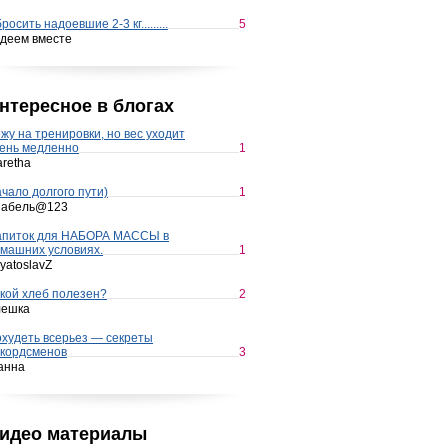
росить надоевшие 2-3 кг.........
5
деем вместе
нтересное в блогах
жу на тренировки, но вес уходит
ень медленно
1
retha
чало долгого пути)
1
набель@123
апиток для НАБОРА МАССЫ в
машних условиях.
1
yatoslavZ
кой хлеб полезен?
2
лешка
худеть всерьез — секреты
кордсменов
3
анна
идео материалы