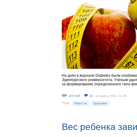
На днях в журнале Diabetes были опублик
Эдинбургского университета. Ученым удал
за формирование определенного типа фиг
105 546
10
11 марта 2011, 11:24
Тэги:
Новости
Здоровье
Вес ребенка зав