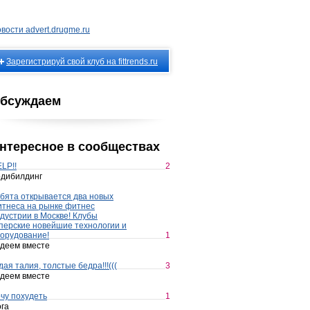
вости advert.drugme.ru
Зарегистрируй свой клуб на fittrends.ru
бсуждаем
нтересное в сообществах
LP!!
2
дибилдинг
бята открывается два новых
тнеса на рынке фитнес
дустрии в Москве! Клубы
перские новейшие технологии и
орудование!
1
деем вместе
дая талия, толстые бедра!!!(((
3
деем вместе
чу похудеть
1
га