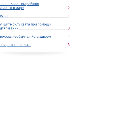
ганна Каас - старейшая
мнастка в мире
2
по 50
1
учшите силу хвата при помощи
дтягиваний
0
royoga: необычная йога вдвоем
4
енировка на пляже
3