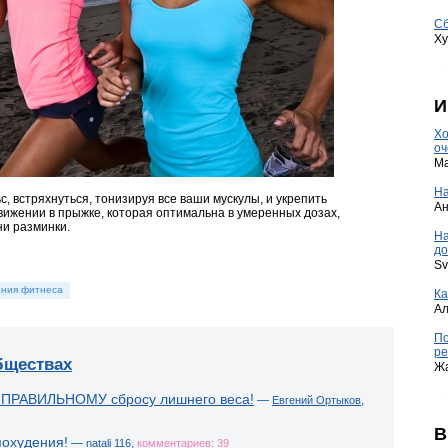
Сб
Ху
И
Хо
оч
Ma
На
с, встряхнуться, тонизируя все ваши мускулы, и укрепить
А
движении в прыжке, которая оптимальна в умеренных дозах,
ни разминки.
Н
до
Sv
ния фитнеса
Ка
А
По
ре
бществах
Ж
 ПРАВИЛЬНОМУ сбросу лишнего веса!
—
,
Евгений Ортыков
В
похудения!
—
,
natali 116
комментариев: 39