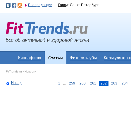
Блог редакции
Город
: Санкт-Петербург
Киноафиша
Фитнес-клубы
Калькулятор 
Статьи
FitTrends.ru
›
Новости
Назад
1
…
259
260
261
262
263
264