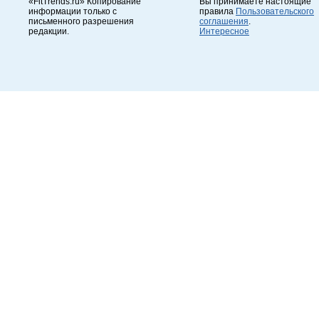
«FitTrends.ru» Копирование
Вы принимаете настоящие
информации только с
правила
Пользовательского
письменного разрешения
соглашения
.
редакции.
Интересное