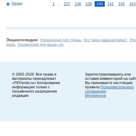
Назад
1
…
237
238
239
240
241
242
243
Энциклопедия:
,
,
Упражнения для спины
Что такое аквааэробика?
Упр
,
дома
Упражнения для мышц ног
© 2002-2026. Все права и
Зарегистрировавшись или
материалы принадлежат
оставив комментарий на сайт
«FitTrends.ru» Копирование
Вы принимаете настоящие
информации только с
правила
Пользовательского
письменного разрешения
соглашения
.
редакции.
Интересное