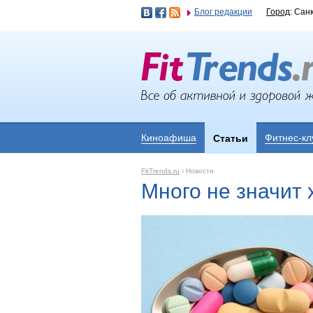
Блог редакции
Город
: Сан
Киноафиша
Фитнес-кл
Статьи
FitTrends.ru
›
Новости
Много не значит 