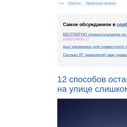
Тэги:
Новости
Правильное питание
Самое обсуждаемое в
соо
БЕСПЛАТНО проконсультирую по
комментариев: 77
ищу напарницу для совместного 
Сколько КГ (максимум) вам удава
12 способов оста
на улице слишко