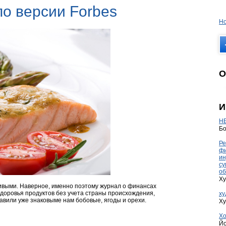
по версии Forbes
Но
О
И
HE
Бо
Ре
фи
ин
су
об
Ху
сивыми. Наверное, именно поэтому журнал о финансах
здоровья продуктов без учета страны происхождения,
ху
лавили уже знаковыме нам бобовые, ягоды и орехи.
Ху
Хо
Йо