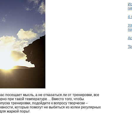
Ио
ги
4 
Ул
по
Ac
Тр
нас посещает мысль, а не отказаться ли от тренировки, все
орно при такой температуре… Вместо того, чтобы
пуска тренировки, подойдите к вопросу творчески –
вности, которые помогут не выбиться из колеи регулярных
 для жаркой поры!