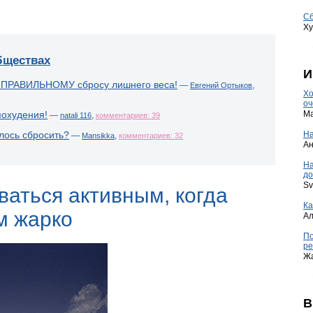
Сб
Ху
бществах
И
 ПРАВИЛЬНОМУ сбросу лишнего веса!
—
,
Евгений Ортыков
Хо
оч
Ma
похудения!
—
,
natali 116
комментариев: 39
На
лось сбросить?
—
,
Mansikka
комментариев: 32
А
Н
до
Sv
ваться активным, когда
Ка
м жарко
А
По
ре
Ж
В