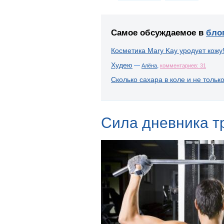
Самое обсуждаемое в
бло
Косметика Mary Kay уродует кожу
Худею
—
,
Алёна
комментариев: 31
Сколько сахара в коле и не тольк
Сила дневника т