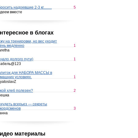
росить надоевшие 2-3 кг.........
5
деем вместе
нтересное в блогах
жу на тренировки, но вес уходит
ень медленно
1
retha
чало долгого пути)
1
набель@123
апиток для НАБОРА МАССЫ в
машних условиях.
1
yatoslavZ
кой хлеб полезен?
2
лешка
худеть всерьез — секреты
кордсменов
3
анна
идео материалы