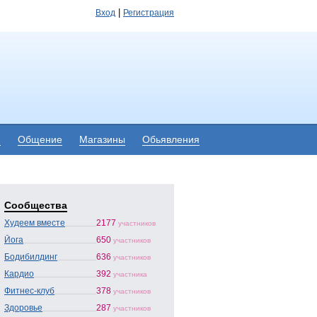
|
Вход
Регистрация
я
Общение
Магазины
Обьявления
Сообщества
Худеем вместе
2177
участников
Йога
650
участников
Бодибилдинг
636
участников
Кардио
392
участника
Фитнес-клуб
378
участников
Здоровье
287
участников