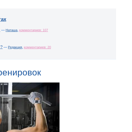
гах
!
—
,
Наташа
комментариев: 107
о?
—
,
Редакция
комментариев: 20
ренировок