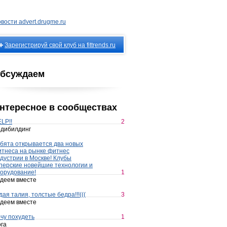
вости advert.drugme.ru
Зарегистрируй свой клуб на fittrends.ru
бсуждаем
нтересное в сообществах
LP!!
2
дибилдинг
бята открывается два новых
тнеса на рынке фитнес
дустрии в Москве! Клубы
перские новейшие технологии и
орудование!
1
деем вместе
дая талия, толстые бедра!!!(((
3
деем вместе
чу похудеть
1
га