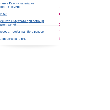
ганна Каас - старейшая
мнастка в мире
2
по 50
1
учшите силу хвата при помощи
дтягиваний
0
royoga: необычная йога вдвоем
4
енировка на пляже
3