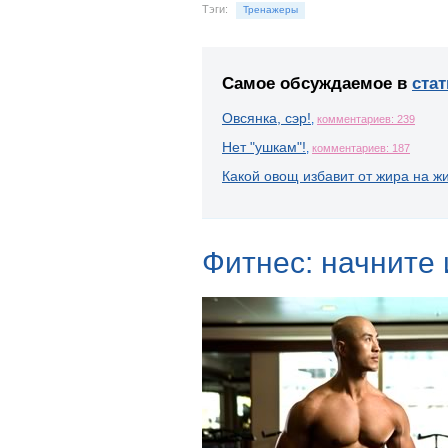
Тэги:
Тренажеры
Самое обсуждаемое в
стат
Овсянка, сэр!
,
комментариев: 239
Нет "ушкам"!
,
комментариев: 187
Какой овощ избавит от жира на ж
Фитнес: начните