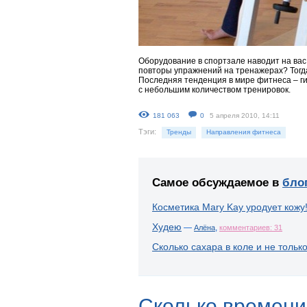
Оборудование в спортзале наводит на вас
повторы упражнений на тренажерах? Тогд
Последняя тенденция в мире фитнеса – ги
с небольшим количеством тренировок.
181 063
0
5 апреля 2010, 14:11
Тэги:
Тренды
Направления фитнеса
Самое обсуждаемое в
бло
Косметика Mary Kay уродует кожу
Худею
—
,
Алёна
комментариев: 31
Сколько сахара в коле и не тольк
Сколько времени