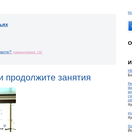
Но
ьях
О
ивоте?
,
комментариев: 132
И
HE
 и продолжите занятия
Бо
Ре
фи
ин
су
об
Ху
ху
Ху
Хо
Йо