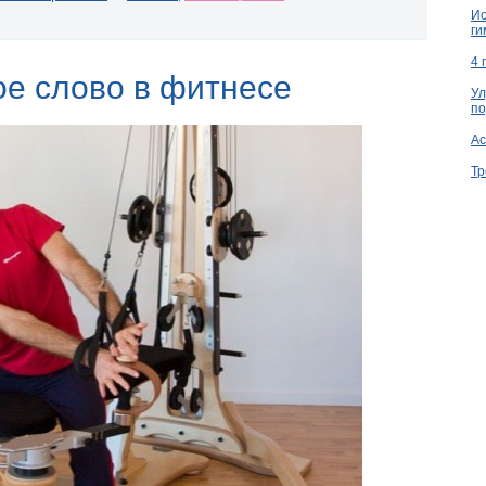
Ио
ги
4 
ое слово в фитнесе
Ул
по
Ac
Тр