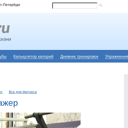
кт-Петербург
убы
Калькулятор калорий
Дневник тренировок
Упражнени
ес
Все для фитнеса
нажер