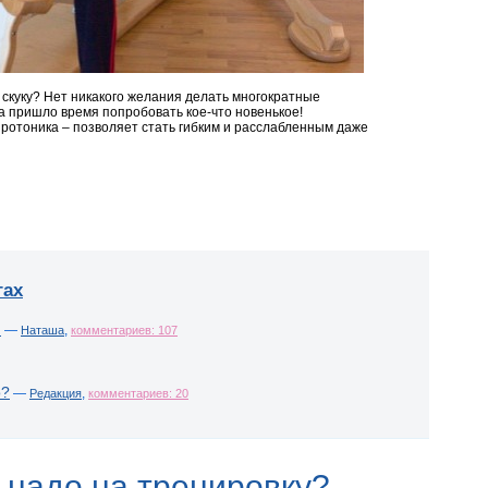
 скуку? Нет никакого желания делать многократные
а пришло время попробовать кое-что новенькое!
ротоника – позволяет стать гибким и расслабленным даже
гах
!
—
,
Наташа
комментариев: 107
о?
—
,
Редакция
комментариев: 20
 надо на тренировку?