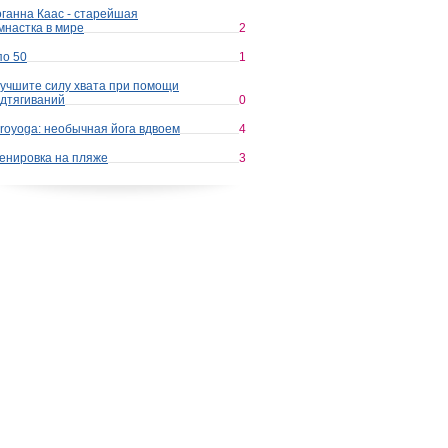
ганна Каас - старейшая
мнастка в мире
2
по 50
1
учшите силу хвата при помощи
дтягиваний
0
royoga: необычная йога вдвоем
4
енировка на пляже
3