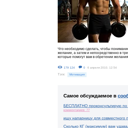
Что необходимо сделать, чтобы понимани
желание, а затем и непосредственно в тр
которые помогут вам в обретении желани
179 124
0
6 апреля 2010, 12:54
Тэги:
Мотивация
Самое обсуждаемое в
соо
БЕСПЛАТНО проконсультирую по
комментариев: 77
ищу напарницу для совместного 
Сколько КГ (максимум) вам удава