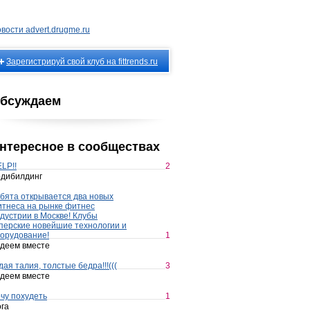
вости advert.drugme.ru
Зарегистрируй свой клуб на fittrends.ru
бсуждаем
нтересное в сообществах
LP!!
2
дибилдинг
бята открывается два новых
тнеса на рынке фитнес
дустрии в Москве! Клубы
перские новейшие технологии и
орудование!
1
деем вместе
дая талия, толстые бедра!!!(((
3
деем вместе
чу похудеть
1
га