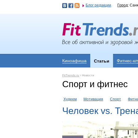
Блог редакции
Город
: Сан
Киноафиша
Фитнес-кл
Статьи
FitTrends.ru
›
Новости
Спорт и фитнес
Худеем
Мотивация
Спорт
Фитн
Человек vs. Тре