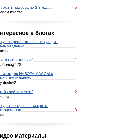
росить надоевшие 2-3 кг.........
5
деем вместе
нтересное в блогах
жу на тренировки, но вес уходит
ень медленно
1
retha
чало долгого пути)
1
набель@123
апиток для НАБОРА МАССЫ в
машних условиях.
1
yatoslavZ
кой хлеб полезен?
2
лешка
худеть всерьез — секреты
кордсменов
3
анна
идео материалы