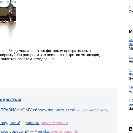
Сб
Ху
И
Хо
оч
Ma
е необходимости заняться фитнесом превратилось в
енировку? Мы раскроем вам несколько секретов мотивации,
На
я заняться спортом немедленно!
А
Н
до
Sv
Ка
А
бществах
По
ре
Ж
 ПРАВИЛЬНОМУ сбросу лишнего веса!
—
,
Евгений Ортыков
похудения!
—
,
natali 116
комментариев: 39
В
лось сбросить?
—
,
Mansikka
комментариев: 32