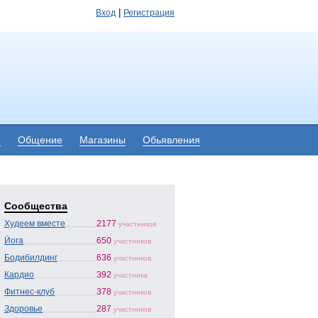
|
Вход
Регистрация
я
Общение
Магазины
Обьявления
Сообщества
Худеем вместе
2177
участников
Йога
650
участников
Бодибилдинг
636
участников
Кардио
392
участника
Фитнес-клуб
378
участников
Здоровье
287
участников