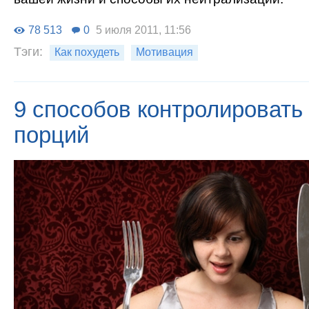
78 513
0
5 июля 2011, 11:56
Тэги:
Как похудеть
Мотивация
9 способов контролировать
порций