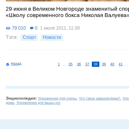
29 июня в Великом Новгороде знаменитый спо
«Школу современного бокса Николая Валуева»
79 010
0
1 июля 2011, 11:38
Тэги:
Спорт
Новости
Назад
1
…
35
36
37
38
39
40
41
…
Энциклопедия:
,
,
Упражнения для спины
Что такое аквааэробика?
Упр
,
дома
Упражнения для мышц ног