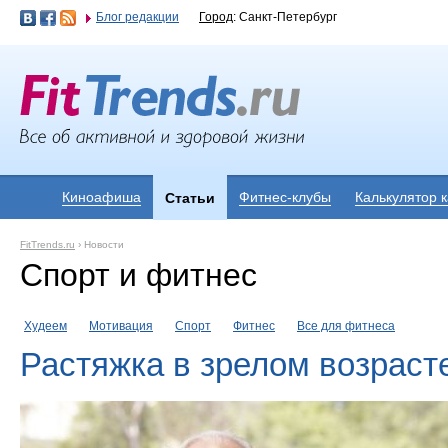
Блог редакции
Город
: Санкт-Петербург
Киноафиша
Фитнес-клубы
Калькулятор 
Статьи
FitTrends.ru
›
Новости
Спорт и фитнес
Худеем
Мотивация
Спорт
Фитнес
Все для фитнеса
Растяжка в зрелом возраст