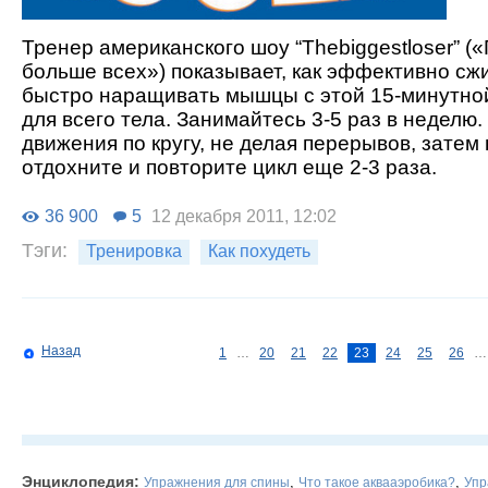
Тренер американского шоу “Thebiggestloser” 
больше всех») показывает, как эффективно сжи
быстро наращивать мышцы с этой 15-минутно
для всего тела. Занимайтесь 3-5 раз в неделю.
движения по кругу, не делая перерывов, затем
отдохните и повторите цикл еще 2-3 раза.
36 900
5
12 декабря 2011, 12:02
Тэги:
Тренировка
Как похудеть
Назад
1
…
20
21
22
23
24
25
26
…
Энциклопедия:
,
,
Упражнения для спины
Что такое аквааэробика?
Упр