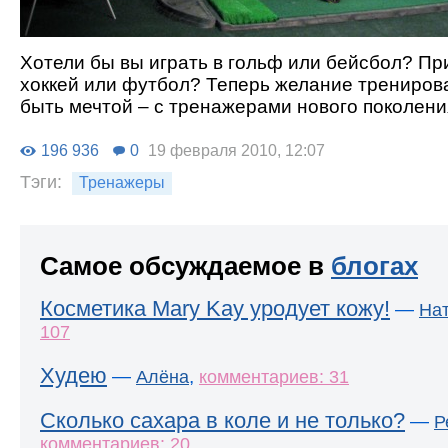
Хотели бы вы играть в гольф или бейсбол? Пр
хоккей или футбол? Теперь желание трениров
быть мечтой – с тренажерами нового поколения 
196 936
0
19 февраля 2010, 12:07
Тэги:
Тренажеры
Самое обсуждаемое в
блогах
Косметика Mary Kay уродует кожу!
—
На
107
Худею
—
,
Алёна
комментариев: 31
Сколько сахара в коле и не только?
—
Р
комментариев: 20