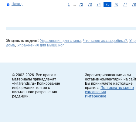
Назад
1
…
72
73
74
75
76
77
78
Энциклопедия:
,
,
Упражнения для спины
Что такое аквааэробика?
Упр
,
дома
Упражнения для мышц ног
© 2002-2026. Все права и
Зарегистрировавшись или
материалы принадлежат
оставив комментарий на сайт
«FitTrends.ru» Копирование
Вы принимаете настоящие
информации только с
правила
Пользовательского
письменного разрешения
соглашения
.
редакции.
Интересное