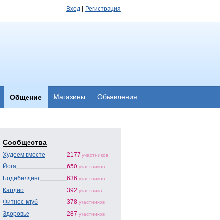
|
Вход
Регистрация
Магазины
Обьявления
Общение
Сообщества
Худеем вместе
2177
участников
Йога
650
участников
Бодибилдинг
636
участников
Кардио
392
участника
Фитнес-клуб
378
участников
Здоровье
287
участников