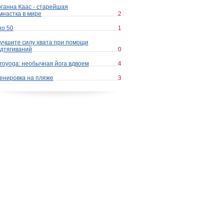
ганна Каас - старейшая
мнастка в мире
2
по 50
1
учшите силу хвата при помощи
дтягиваний
0
royoga: необычная йога вдвоем
4
енировка на пляже
3