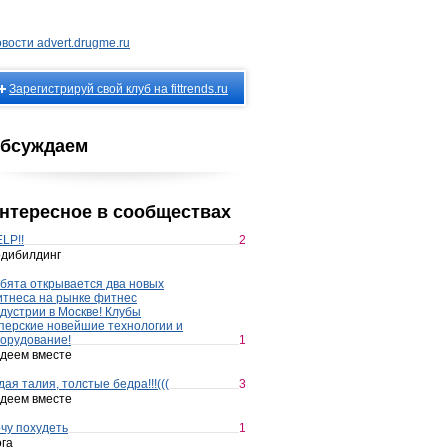
вости advert.drugme.ru
Зарегистрируй свой клуб на fittrends.ru
бсуждаем
нтересное в сообществах
LP!!
2
дибилдинг
бята открывается два новых
тнеса на рынке фитнес
дустрии в Москве! Клубы
перские новейшие технологии и
орудование!
1
деем вместе
дая талия, толстые бедра!!!(((
3
деем вместе
чу похудеть
1
га