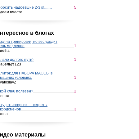
росить надоевшие 2-3 кг.........
5
деем вместе
нтересное в блогах
жу на тренировки, но вес уходит
ень медленно
1
retha
чало долгого пути)
1
набель@123
апиток для НАБОРА МАССЫ в
машних условиях.
1
yatoslavZ
кой хлеб полезен?
2
лешка
худеть всерьез — секреты
кордсменов
3
анна
идео материалы