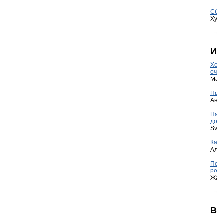
Сб
Ху
И
Хо
оч
Ma
На
А
Н
до
Sv
Ка
А
По
ре
Ж
В