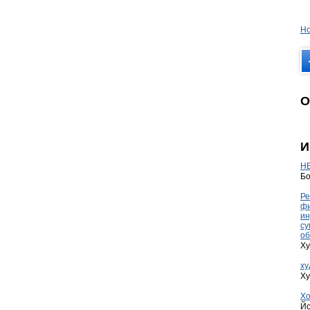
Но
О
И
HE
Бо
Ре
фи
ин
су
об
Ху
ху
Ху
Хо
Йо