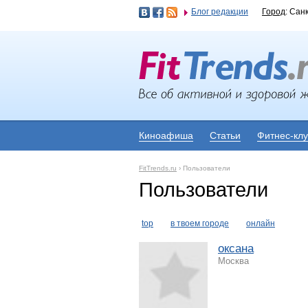
Блог редакции
Город
: Сан
Киноафиша
Статьи
Фитнес-кл
FitTrends.ru
›
Пользователи
Пользователи
top
в твоем городе
онлайн
оксана
Москва