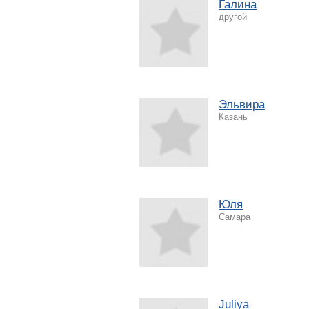
Галина
другой
Эльвира
Казань
Юля
Самара
Juliya