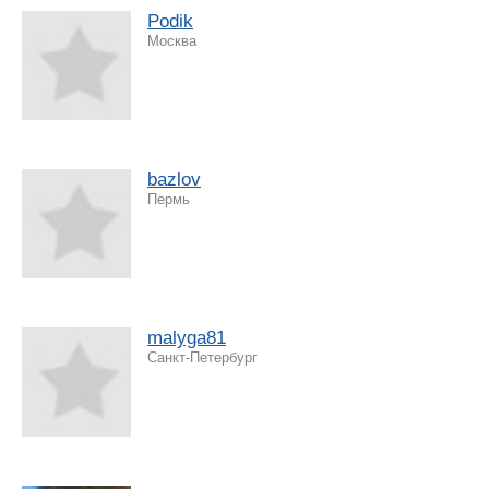
Podik
Москва
bazlov
Пермь
malyga81
Санкт-Петербург