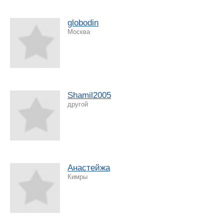
globodin
Москва
Shamil2005
другой
Анастейжа
Кимры