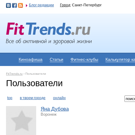
Блог редакции
Город
: Санкт-Петербург
Киноафиша
Статьи
Фитнес-клубы
Калькулятор к
FitTrends.ru
›
Пользователи
Пользователи
top
в твоем городе
онлайн
Яна Дубова
Воронеж