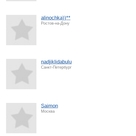
alinochka))**
Ростов-на-Дону
nadjiklidabulu
Санкт-Петербург
Saimon
Москва