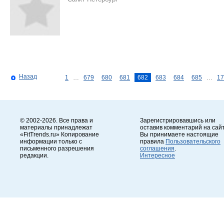
Назад
1
…
679
680
681
682
683
684
685
…
17
© 2002-2026. Все права и
Зарегистрировавшись или
материалы принадлежат
оставив комментарий на сайт
«FitTrends.ru» Копирование
Вы принимаете настоящие
информации только с
правила
Пользовательского
письменного разрешения
соглашения
.
редакции.
Интересное