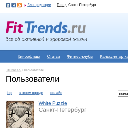
Блог редакции
Город
: Санкт-Петербург
Киноафиша
Статьи
Фитнес-клубы
Калькулятор к
FitTrends.ru
›
Пользователи
Пользователи
top
в твоем городе
онлайн
White Puzzle
Санкт-Петербург