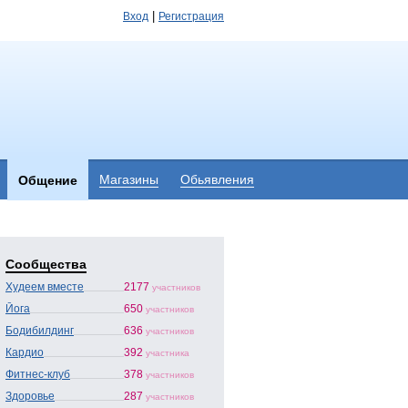
|
Вход
Регистрация
Магазины
Обьявления
Общение
Сообщества
Худеем вместе
2177
участников
Йога
650
участников
Бодибилдинг
636
участников
Кардио
392
участника
Фитнес-клуб
378
участников
Здоровье
287
участников