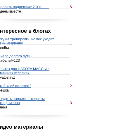
росить надоевшие 2-3 кг.........
5
деем вместе
нтересное в блогах
жу на тренировки, но вес уходит
ень медленно
1
retha
чало долгого пути)
1
набель@123
апиток для НАБОРА МАССЫ в
машних условиях.
1
yatoslavZ
кой хлеб полезен?
2
лешка
худеть всерьез — секреты
кордсменов
3
анна
идео материалы