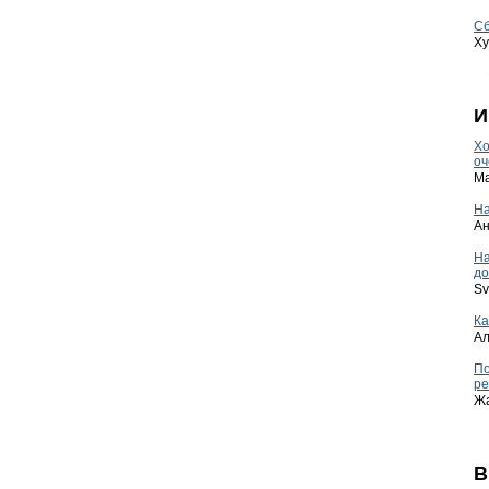
Сб
Ху
И
Хо
оч
Ma
На
А
Н
до
Sv
Ка
А
По
ре
Ж
В