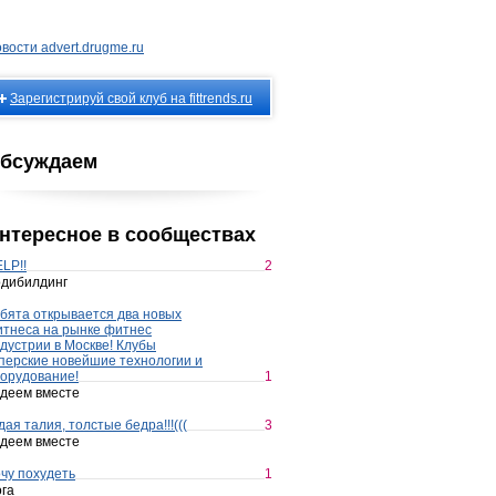
вости advert.drugme.ru
Зарегистрируй свой клуб на fittrends.ru
бсуждаем
нтересное в сообществах
LP!!
2
дибилдинг
бята открывается два новых
тнеса на рынке фитнес
дустрии в Москве! Клубы
перские новейшие технологии и
орудование!
1
деем вместе
дая талия, толстые бедра!!!(((
3
деем вместе
чу похудеть
1
га