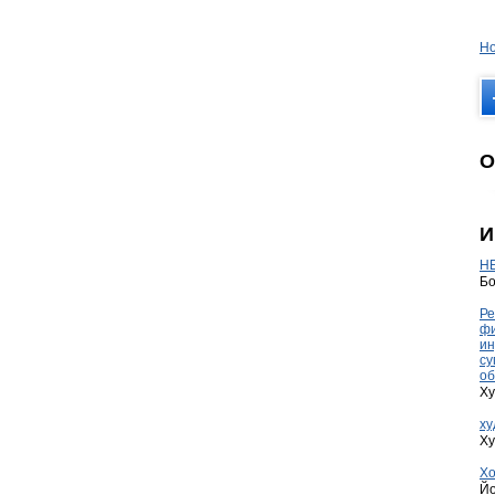
Но
О
И
HE
Бо
Ре
фи
ин
су
об
Ху
ху
Ху
Хо
Йо