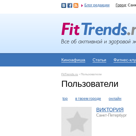
Блог редакции
Город
: Сан
Киноафиша
Статьи
Фитнес-кл
FitTrends.ru
›
Пользователи
Пользователи
top
в твоем городе
онлайн
ВИКТОРИЯ
Санкт-Петербург