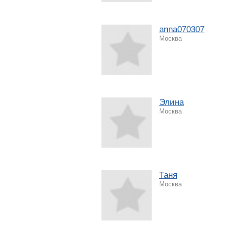
anna070307
Москва
Элина
Москва
Таня
Москва