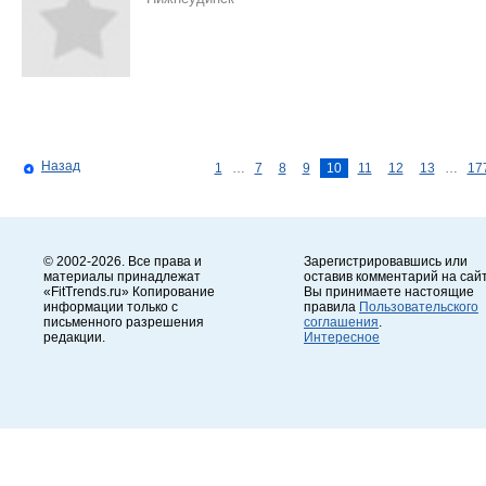
Назад
1
…
7
8
9
10
11
12
13
…
17
© 2002-2026. Все права и
Зарегистрировавшись или
материалы принадлежат
оставив комментарий на сайт
«FitTrends.ru» Копирование
Вы принимаете настоящие
информации только с
правила
Пользовательского
письменного разрешения
соглашения
.
редакции.
Интересное