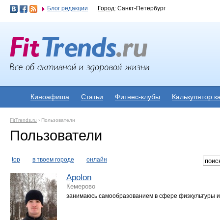
Блог редакции
Город
: Санкт-Петербург
Киноафиша
Статьи
Фитнес-клубы
Калькулятор к
FitTrends.ru
›
Пользователи
Пользователи
top
в твоем городе
онлайн
Apolon
Кемерово
занимаюсь самообразованием в сфере физкультуры и