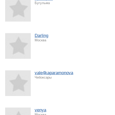
Бугульма
Darling
Москва
vale4kaparamonova
Чебоксары
venya
Москва