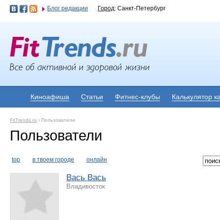
Блог редакции
Город
: Санкт-Петербург
Киноафиша
Статьи
Фитнес-клубы
Калькулятор к
FitTrends.ru
›
Пользователи
Пользователи
top
в твоем городе
онлайн
Вась Вась
Владивосток