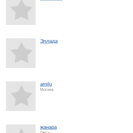
Эллада
amilu
Москва
жанара
Омск