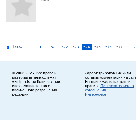
Назад
1
…
571
572
573
574
575
576
577
…
17
© 2002-2026. Все права и
Зарегистрировавшись или
материалы принадлежат
оставив комментарий на сайт
«FitTrends.ru» Копирование
Вы принимаете настоящие
информации только с
правила
Пользовательского
письменного разрешения
соглашения
.
редакции.
Интересное