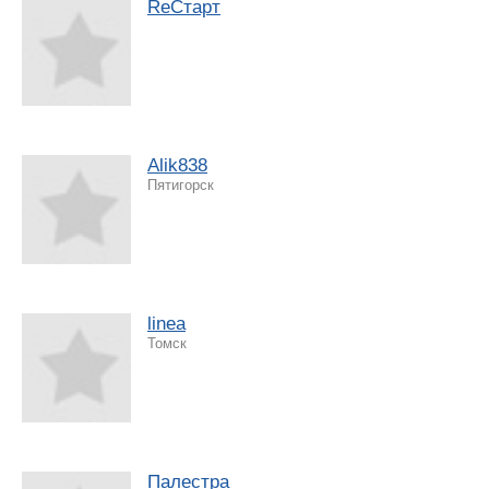
ReCтарт
Alik838
Пятигорск
linea
Томск
Палестра