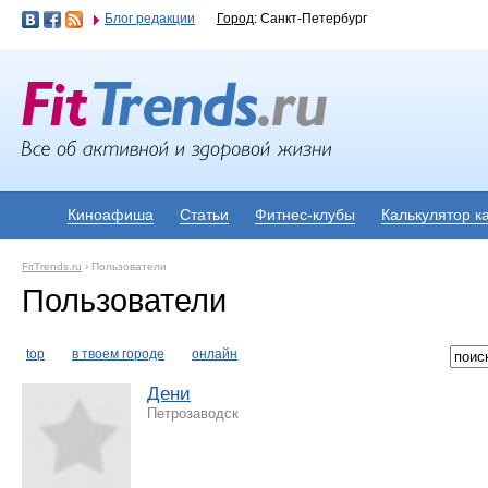
Блог редакции
Город
: Санкт-Петербург
Киноафиша
Статьи
Фитнес-клубы
Калькулятор к
FitTrends.ru
›
Пользователи
Пользователи
top
в твоем городе
онлайн
Дени
Петрозаводск