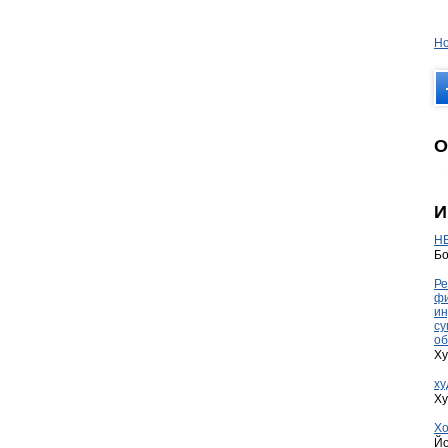
Но
О
И
HE
Бо
Ре
фи
ин
су
об
Ху
ху
Ху
Хо
Йо