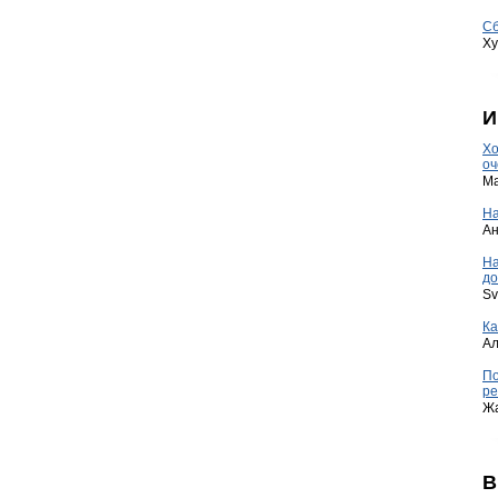
Сб
Ху
И
Хо
оч
Ma
На
А
Н
до
Sv
Ка
А
По
ре
Ж
В