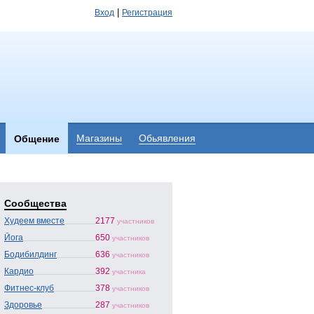
|
Вход
Регистрация
Магазины
Обьявления
Общение
Сообщества
Худеем вместе
2177
участников
Йога
650
участников
Бодибилдинг
636
участников
Кардио
392
участника
Фитнес-клуб
378
участников
Здоровье
287
участников