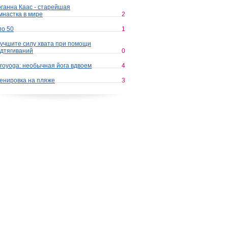
ганна Каас - старейшая
мнастка в мире
2
по 50
1
учшите силу хвата при помощи
дтягиваний
0
royoga: необычная йога вдвоем
4
енировка на пляже
3