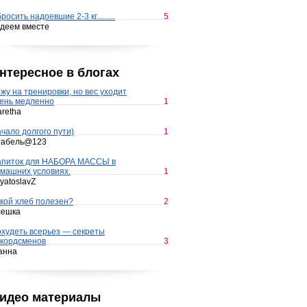
росить надоевшие 2-3 кг.........
5
деем вместе
нтересное в блогах
жу на тренировки, но вес уходит
ень медленно
1
retha
чало долгого пути)
1
набель@123
апиток для НАБОРА МАССЫ в
машних условиях.
1
yatoslavZ
кой хлеб полезен?
2
лешка
худеть всерьез — секреты
кордсменов
3
анна
идео материалы