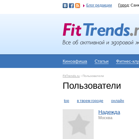
Блог редакции
Город
: Сан
Киноафиша
Статьи
Фитнес-кл
FitTrends.ru
›
Пользователи
Пользователи
top
в твоем городе
онлайн
Надежда
Москва