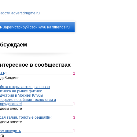
вости advert.drugme.ru
Зарегистрируй свой клуб на fittrends.ru
бсуждаем
нтересное в сообществах
LP!!
2
дибилдинг
бята открывается два новых
тнеса на рынке фитнес
дустрии в Москве! Клубы
перские новейшие технологии и
орудование!
1
деем вместе
дая талия, толстые бедра!!!(((
3
деем вместе
чу похудеть
1
га