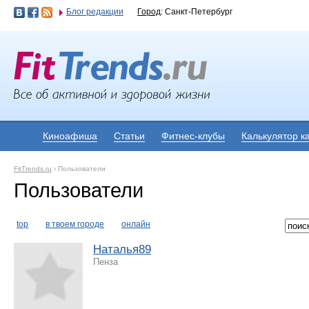
Блог редакции
Город
: Санкт-Петербург
Киноафиша
Статьи
Фитнес-клубы
Калькулятор к
FitTrends.ru
›
Пользователи
Пользователи
top
в твоем городе
онлайн
Наталья89
Пенза