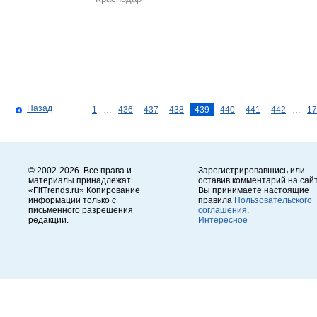
Назад
1
…
436
437
438
439
440
441
442
…
17
© 2002-2026. Все права и
Зарегистрировавшись или
материалы принадлежат
оставив комментарий на сайт
«FitTrends.ru» Копирование
Вы принимаете настоящие
информации только с
правила
Пользовательского
письменного разрешения
соглашения
.
редакции.
Интересное