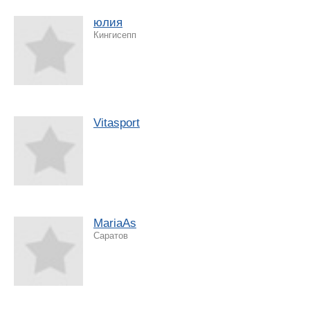
юлия
Кингисепп
Vitasport
MariaAs
Саратов