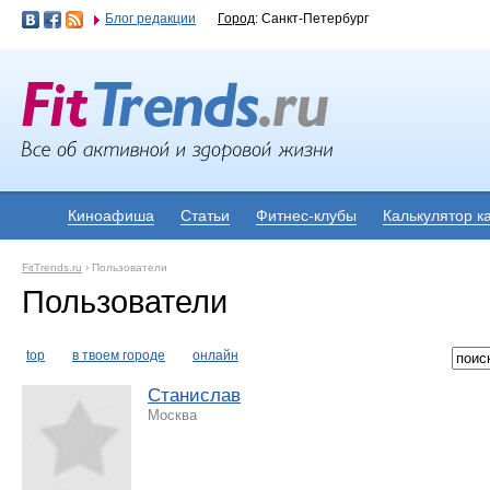
Блог редакции
Город
: Санкт-Петербург
Киноафиша
Статьи
Фитнес-клубы
Калькулятор к
FitTrends.ru
›
Пользователи
Пользователи
top
в твоем городе
онлайн
Станислав
Москва