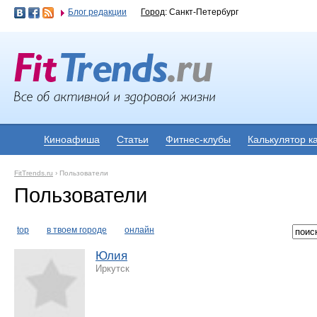
Блог редакции
Город
: Санкт-Петербург
Киноафиша
Статьи
Фитнес-клубы
Калькулятор к
FitTrends.ru
›
Пользователи
Пользователи
top
в твоем городе
онлайн
Юлия
Иркутск