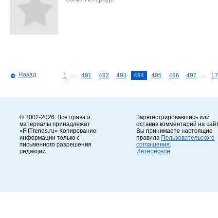
Назад
1
…
491
492
493
494
495
496
497
…
17
© 2002-2026. Все права и
Зарегистрировавшись или
материалы принадлежат
оставив комментарий на сайт
«FitTrends.ru» Копирование
Вы принимаете настоящие
информации только с
правила
Пользовательского
письменного разрешения
соглашения
.
редакции.
Интересное