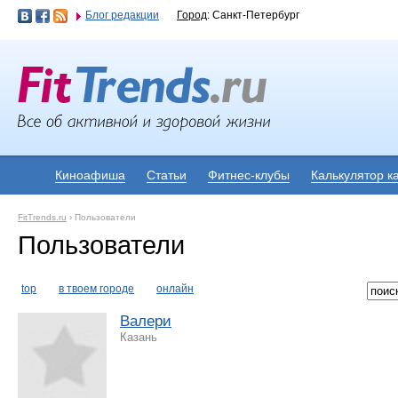
Блог редакции
Город
: Санкт-Петербург
Киноафиша
Статьи
Фитнес-клубы
Калькулятор к
FitTrends.ru
›
Пользователи
Пользователи
top
в твоем городе
онлайн
Валери
Казань