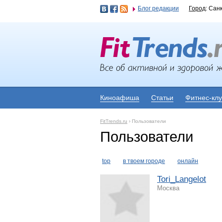
Блог редакции
Город
: Сан
Киноафиша
Статьи
Фитнес-кл
FitTrends.ru
›
Пользователи
Пользователи
top
в твоем городе
онлайн
Tori_Langelot
Москва