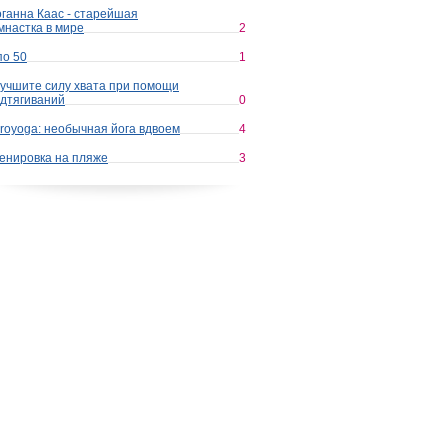
ганна Каас - старейшая
мнастка в мире
2
по 50
1
учшите силу хвата при помощи
дтягиваний
0
royoga: необычная йога вдвоем
4
енировка на пляже
3