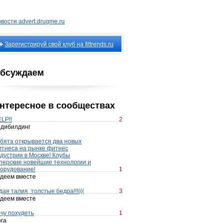
вости advert.drugme.ru
Зарегистрируй свой клуб на fittrends.ru
бсуждаем
нтересное в сообществах
LP!!
2
дибилдинг
бята открывается два новых
тнеса на рынке фитнес
дустрии в Москве! Клубы
перские новейшие технологии и
орудование!
1
деем вместе
дая талия, толстые бедра!!!(((
3
деем вместе
чу похудеть
1
га