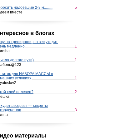
росить надоевшие 2-3 кг.........
5
деем вместе
нтересное в блогах
жу на тренировки, но вес уходит
ень медленно
1
retha
чало долгого пути)
1
набель@123
апиток для НАБОРА МАССЫ в
машних условиях.
1
yatoslavZ
кой хлеб полезен?
2
лешка
худеть всерьез — секреты
кордсменов
3
анна
идео материалы