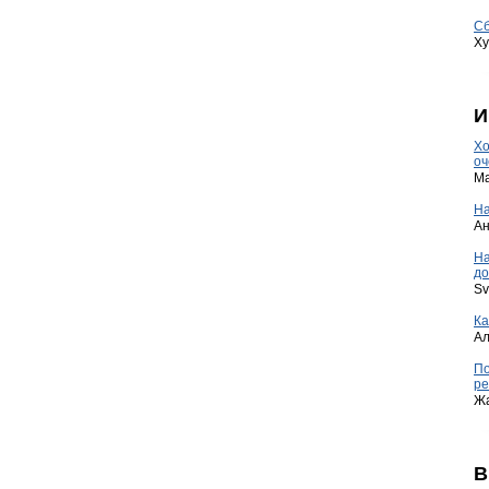
Сб
Ху
И
Хо
оч
Ma
На
А
Н
до
Sv
Ка
А
По
ре
Ж
В