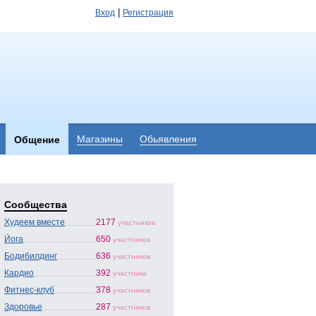
|
Вход
Регистрация
Магазины
Обьявления
Общение
Сообщества
Худеем вместе
2177
участников
Йога
650
участников
Бодибилдинг
636
участников
Кардио
392
участника
Фитнес-клуб
378
участников
Здоровье
287
участников