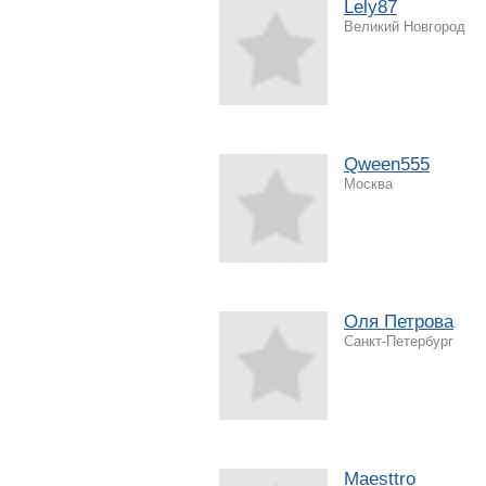
Lely87
Великий Новгород
Qween555
Москва
Оля Петрова
Санкт-Петербург
Maesttro