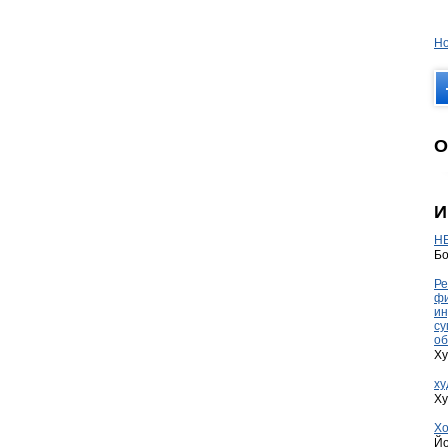
Но
О
И
HE
Бо
Ре
фи
ин
су
об
Ху
ху
Ху
Хо
Йо