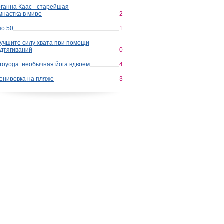
ганна Каас - старейшая
мнастка в мире
2
по 50
1
учшите силу хвата при помощи
дтягиваний
0
royoga: необычная йога вдвоем
4
енировка на пляже
3