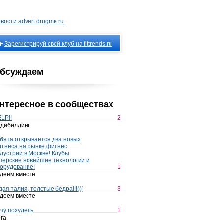
вости advert.drugme.ru
Зарегистрируй свой клуб на fittrends.ru
бсуждаем
нтересное в сообществах
LP!!
2
дибилдинг
бята открывается два новых
тнеса на рынке фитнес
дустрии в Москве! Клубы
перские новейшие технологии и
орудование!
1
деем вместе
дая талия, толстые бедра!!!(((
3
деем вместе
чу похудеть
1
га