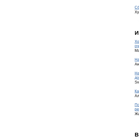
Сб
Ху
И
Хо
оч
Ma
На
А
Н
до
Sv
Ка
А
По
ре
Ж
В