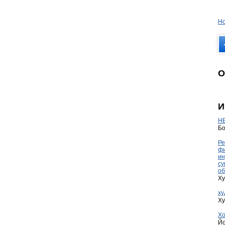
Но
О
И
HE
Бо
Ре
фи
ин
су
об
Ху
ху
Ху
Хо
Йо