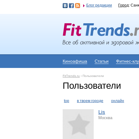
Блог редакции
Город
: Сан
Киноафиша
Статьи
Фитнес-кл
FitTrends.ru
›
Пользователи
Пользователи
top
в твоем городе
онлайн
Lis
Москва