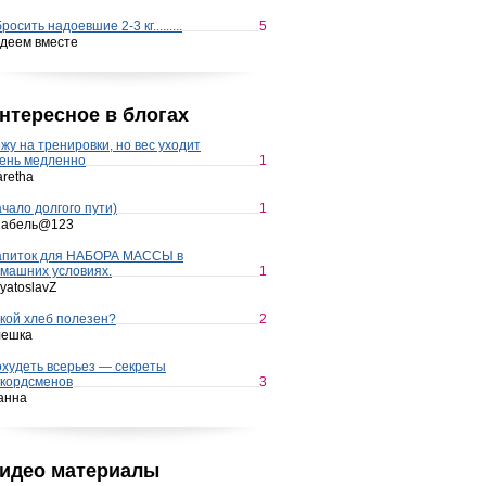
росить надоевшие 2-3 кг.........
5
деем вместе
нтересное в блогах
жу на тренировки, но вес уходит
ень медленно
1
retha
чало долгого пути)
1
набель@123
апиток для НАБОРА МАССЫ в
машних условиях.
1
yatoslavZ
кой хлеб полезен?
2
лешка
худеть всерьез — секреты
кордсменов
3
анна
идео материалы