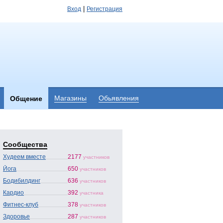
|
Вход
Регистрация
Магазины
Обьявления
Общение
Сообщества
Худеем вместе
2177
участников
Йога
650
участников
Бодибилдинг
636
участников
Кардио
392
участника
Фитнес-клуб
378
участников
Здоровье
287
участников