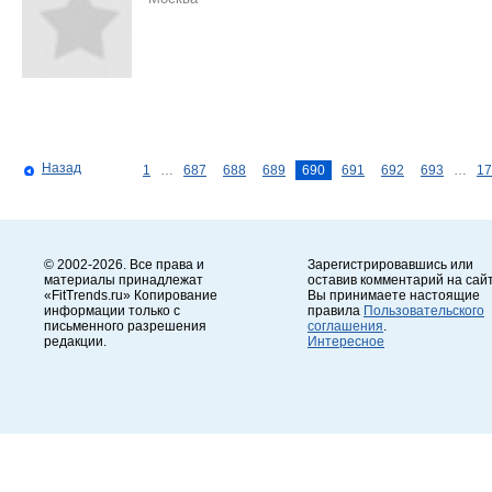
Назад
1
…
687
688
689
690
691
692
693
…
17
© 2002-2026. Все права и
Зарегистрировавшись или
материалы принадлежат
оставив комментарий на сайт
«FitTrends.ru» Копирование
Вы принимаете настоящие
информации только с
правила
Пользовательского
письменного разрешения
соглашения
.
редакции.
Интересное