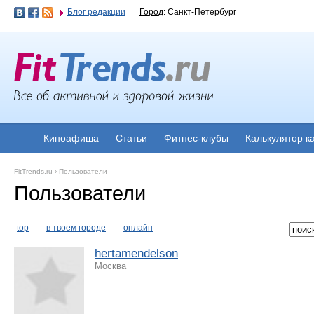
Блог редакции
Город
: Санкт-Петербург
Киноафиша
Статьи
Фитнес-клубы
Калькулятор к
FitTrends.ru
›
Пользователи
Пользователи
top
в твоем городе
онлайн
hertamendelson
Москва