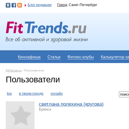
Блог редакции
Город
: Санкт-Петербург
Киноафиша
Статьи
Фитнес-клубы
Калькулятор к
FitTrends.ru
›
Пользователи
Пользователи
top
в твоем городе
онлайн
светлана полехина (кругова)
Брянск