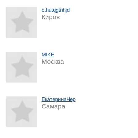
cthutqgtnhjd
Киров
MIKE
Москва
ЕкатеринаЧер
Самара