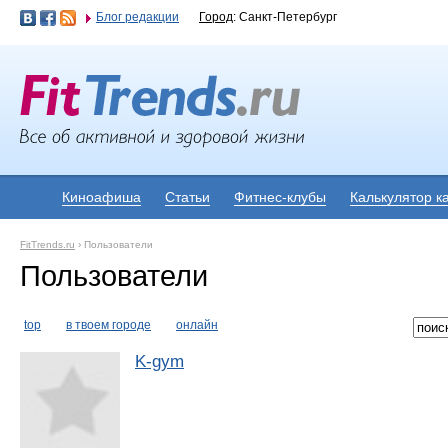
Блог редакции
Город
: Санкт-Петербург
Киноафиша
Статьи
Фитнес-клубы
Калькулятор к
FitTrends.ru
›
Пользователи
Пользователи
top
в твоем городе
онлайн
K-gym