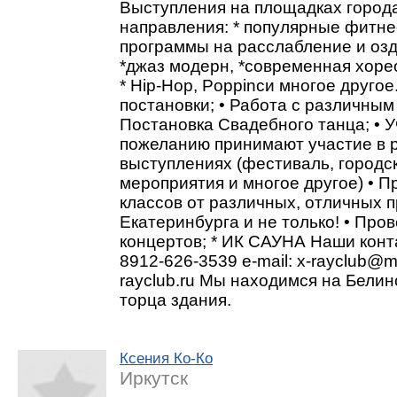
Выступления на площадках город
направления: * популярные фитне
программы на расслабление и озд
*джаз модерн, *современная хорео
* Hip-Hop, Poppincи многое другое
постановки; • Работа с различным
Постановка Свадебного танца; • У
пожеланию принимают участие в 
выступлениях (фестиваль, городс
мероприятия и многое другое) • 
классов от различных, отличных 
Екатеринбурга и не только! • Про
концертов; * ИК САУНА Наши конт
8912-626-3539 e-mail: x-rayclub@ma
rayclub.ru Мы находимся на Белинс
торца здания.
Ксения Ко-Ко
Иркутск