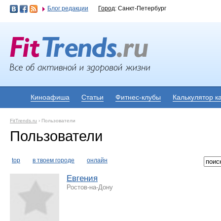
Блог редакции
Город
: Санкт-Петербург
Киноафиша
Статьи
Фитнес-клубы
Калькулятор к
FitTrends.ru
›
Пользователи
Пользователи
top
в твоем городе
онлайн
Евгения
Ростов-на-Дону