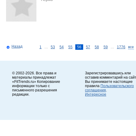
Назад
1
…
53
54
55
56
57
58
59
…
1776
все
© 2002-2026. Все права и
Зарегистрировавшись или
материалы принадлежат
оставив комментарий на сайт
«FitTrends.ru» Копирование
Вы принимаете настоящие
информации только с
правила
Пользовательского
письменного разрешения
соглашения
.
редакции.
Интересное