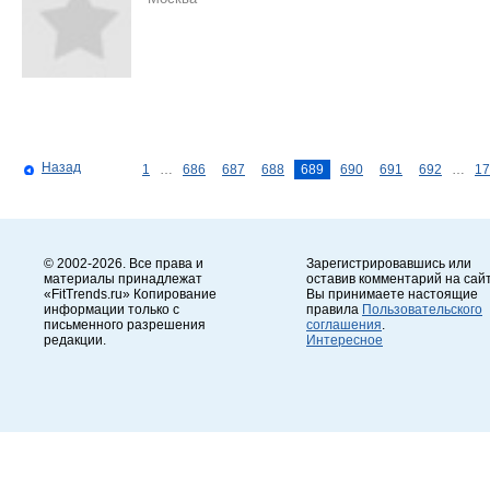
Назад
1
…
686
687
688
689
690
691
692
…
17
© 2002-2026. Все права и
Зарегистрировавшись или
материалы принадлежат
оставив комментарий на сайт
«FitTrends.ru» Копирование
Вы принимаете настоящие
информации только с
правила
Пользовательского
письменного разрешения
соглашения
.
редакции.
Интересное