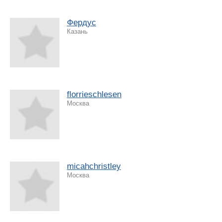
Фердус
Казань
florrieschlesen
Москва
micahchristley
Москва