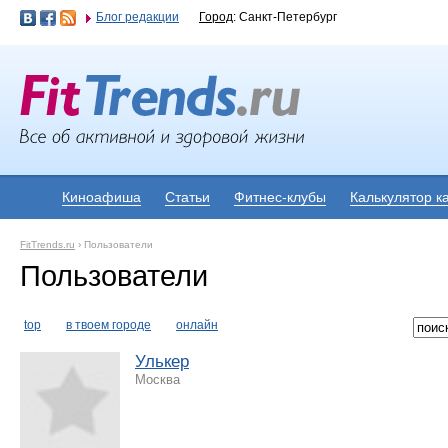
Блог редакции
Город
: Санкт-Петербург
Киноафиша
Статьи
Фитнес-клубы
Калькулятор к
FitTrends.ru
›
Пользователи
Пользователи
top
в твоем городе
онлайн
Улькер
Москва