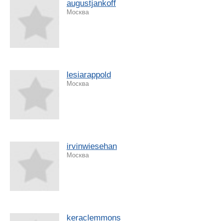
augustjankoff
Москва
lesiarappold
Москва
irvinwiesehan
Москва
keraclemmons